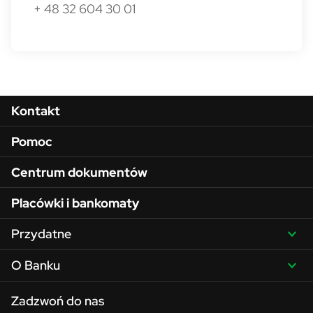
+ 48 32 604 30 01
Menu w stopce
Kontakt
Pomoc
Centrum dokumentów
Placówki i bankomaty
Przydatne
O Banku
Zadzwoń do nas