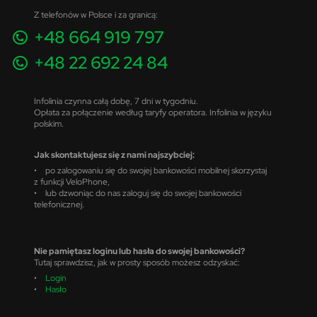
Z telefonów w Polsce i za granicą:
+48 664 919 797
+48 22 692 24 84
Infolinia czynna całą dobę, 7 dni w tygodniu.
Opłata za połączenie według taryfy operatora. Infolinia w języku
polskim.
Jak skontaktujesz się z nami najszybciej:
• po zalogowaniu się do swojej bankowości mobilnej skorzystaj
z funkcji VeloPhone,
• lub dzwoniąc do nas zaloguj się do swojej bankowości
telefonicznej.
Nie pamiętasz loginu lub hasła do swojej bankowości?
Tutaj sprawdzisz, jak w prosty sposób możesz odzyskać:
•
Login
•
Hasło