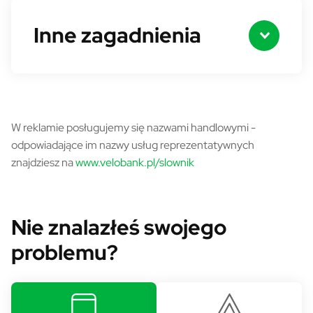
Inne zagadnienia
Słownik pojęć - informacja
W reklamie posługujemy się nazwami handlowymi -
odpowiadające im nazwy usług reprezentatywnych
znajdziesz na
www.velobank.pl/slownik
Nie znalazłeś swojego
problemu?