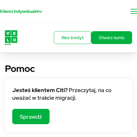
Przejdź do treści
Klienci indywidualni
Weź kredyt
Otwórz konto
Pomoc
Pomoc - Citi - bar
Jesteś klientem Citi?
Przeczytaj, na co
uważać w trakcie migracji.
Sprawdź