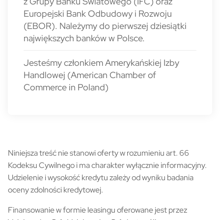
z Grupy Banku Światowego (IFC) oraz
Europejski Bank Odbudowy i Rozwoju
(EBOR). Należymy do pierwszej dziesiątki
największych banków w Polsce.
Jesteśmy członkiem Amerykańskiej Izby
Handlowej (American Chamber of
Commerce in Poland)
MŚP - Strona główna nota
Niniejsza treść nie stanowi oferty w rozumieniu art. 66
Kodeksu Cywilnego i ma charakter wyłącznie informacyjny.
Udzielenie i wysokość kredytu zależy od wyniku badania
oceny zdolności kredytowej.
Finansowanie w formie leasingu oferowane jest przez