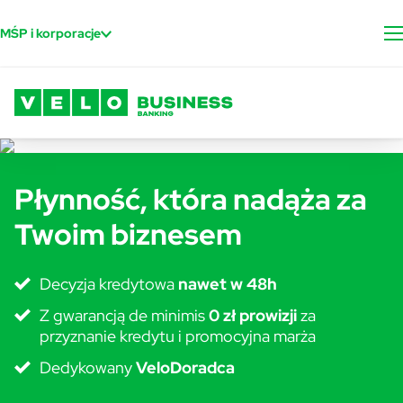
VeloBank - strona główna
Przejdź do treści
MŚP i korporacje
Płynność, która nadąża za
Twoim biznesem
Decyzja kredytowa
nawet w 48h
Z gwarancją de minimis
0 zł prowizji
za
przyznanie kredytu i promocyjna marża
Dedykowany
VeloDoradca