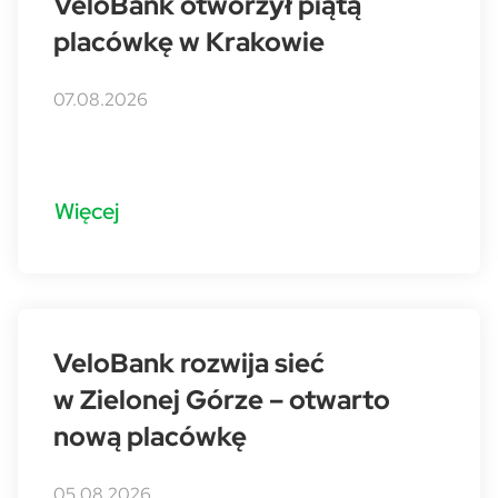
VeloBank otworzył piątą
placówkę w Krakowie
07.08.2026
Więcej
VeloBank rozwija sieć
w Zielonej Górze – otwarto
nową placówkę
05.08.2026