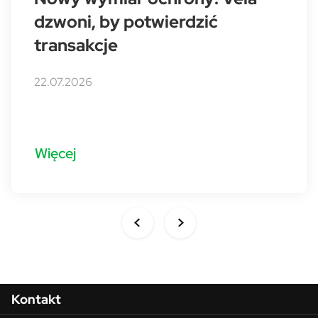
dzwoni, by potwierdzić
transakcje
22.07.2026
Więcej
Menu w stopce
Kontakt