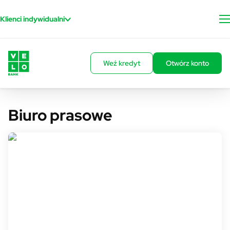
Przejdź do treści
Klienci indywidualni
Weź kredyt
Otwórz konto
Biuro prasowe
Rzecznik prasowy