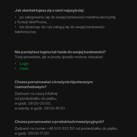
Jak skontaktujesz się z nami najszybciej:
• po zalogowaniu się do swojej bankowości mobilnej skorzystaj
z funkcji VeloPhone,
• lub dzwoniąc do nas zaloguj się do swojej bankowości
telefonicznej.
Nie pamiętasz loginu lub hasła do swojej bankowości?
Tutaj sprawdzisz, jak w prosty sposób możesz odzyskać:
•
Login
•
Hasło
Chcesz porozmawiać o kredycie hipotecznym
i samochodowym?
Zadzwoń na naszą infolinię:
od poniedziałku do piątku,
w godz. 08:00-20:00,
w soboty, w godz. 08:00-16:00.
Chcesz porozmawiać o produktach inwestycyjnych?
Zadzwoń na numer +48 500 933 150 od poniedziałku do piątku
w godz. 09:00-17:00