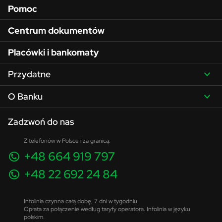
Pomoc
Centrum dokumentów
Placówki i bankomaty
Przydatne
O Banku
Zadzwoń do nas
Z telefonów w Polsce i za granicą:
+48 664 919 797
+48 22 692 24 84
Infolinia czynna całą dobę, 7 dni w tygodniu.
Opłata za połączenie według taryfy operatora. Infolinia w języku
polskim.