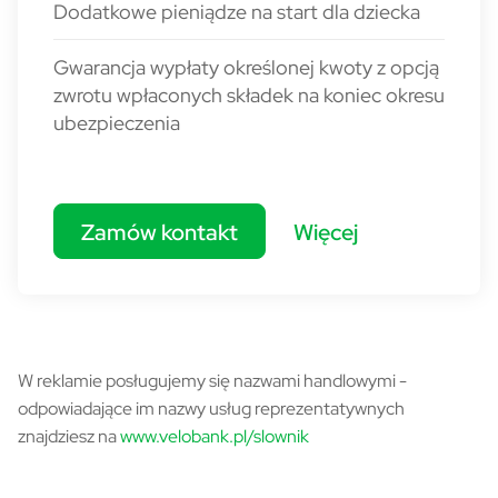
Dodatkowe pieniądze na start dla dziecka
Gwarancja wypłaty określonej kwoty z opcją
zwrotu wpłaconych składek na koniec okresu
ubezpieczenia
Zamów kontakt
Więcej
Słownik pojęć - informacja
W reklamie posługujemy się nazwami handlowymi -
odpowiadające im nazwy usług reprezentatywnych
znajdziesz na
www.velobank.pl/slownik