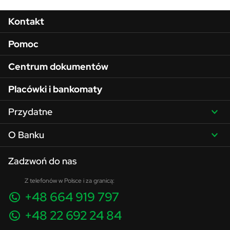
Menu w stopce
Kontakt
Pomoc
Centrum dokumentów
Placówki i bankomaty
Przydatne
O Banku
Zadzwoń do nas
Z telefonów w Polsce i za granicą:
+48 664 919 797
+48 22 692 24 84