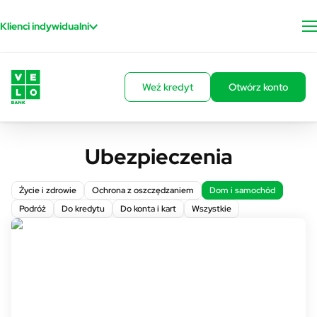
Przejdź do treści
Klienci indywidualni
Weź kredyt
Otwórz konto
Ubezpieczenia
Życie i zdrowie
Ochrona z oszczędzaniem
Dom i samochód
Podróż
Do kredytu
Do konta i kart
Wszystkie