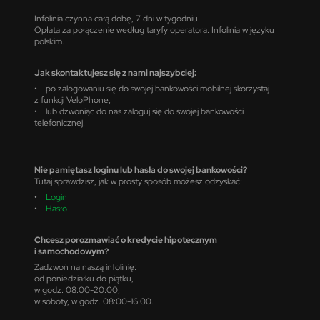
Infolinia czynna całą dobę, 7 dni w tygodniu.
Opłata za połączenie według taryfy operatora. Infolinia w języku
polskim.
Jak skontaktujesz się z nami najszybciej:
• po zalogowaniu się do swojej bankowości mobilnej skorzystaj
z funkcji VeloPhone,
• lub dzwoniąc do nas zaloguj się do swojej bankowości
telefonicznej.
Nie pamiętasz loginu lub hasła do swojej bankowości?
Tutaj sprawdzisz, jak w prosty sposób możesz odzyskać:
•
Login
•
Hasło
Chcesz porozmawiać o kredycie hipotecznym
i samochodowym?
Zadzwoń na naszą infolinię:
od poniedziałku do piątku,
w godz. 08:00-20:00,
w soboty, w godz. 08:00-16:00.