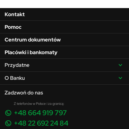
Menu w stopce
Kontakt
Pomoc
Centrum dokumentów
Placówki i bankomaty
Przydatne
O Banku
Zadzwoń do nas
Z telefonów w Polsce i za granicą:
+48 664 919 797
+48 22 692 24 84