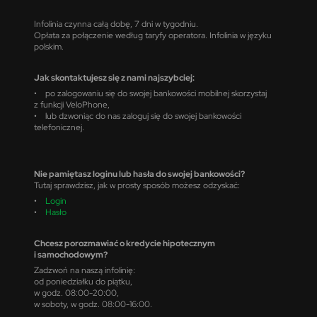
Infolinia czynna całą dobę, 7 dni w tygodniu.
Opłata za połączenie według taryfy operatora. Infolinia w języku
polskim.
Jak skontaktujesz się z nami najszybciej:
• po zalogowaniu się do swojej bankowości mobilnej skorzystaj
z funkcji VeloPhone,
• lub dzwoniąc do nas zaloguj się do swojej bankowości
telefonicznej.
Nie pamiętasz loginu lub hasła do swojej bankowości?
Tutaj sprawdzisz, jak w prosty sposób możesz odzyskać:
•
Login
•
Hasło
Chcesz porozmawiać o kredycie hipotecznym
i samochodowym?
Zadzwoń na naszą infolinię:
od poniedziałku do piątku,
w godz. 08:00-20:00,
w soboty, w godz. 08:00-16:00.