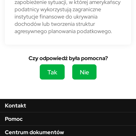
zapobieżenie sytuacji, w której amerykańscy
podatnicy wykorzystują zagraniczne
instytucje finansowe do ukrywania
dochodów lub tworzenia struktur
agresywnego planowania podatkowego.
Czy odpowiedź była pomocna?
Tak
Nie
Menu w stopce
Kontakt
Pomoc
Centrum dokumentów