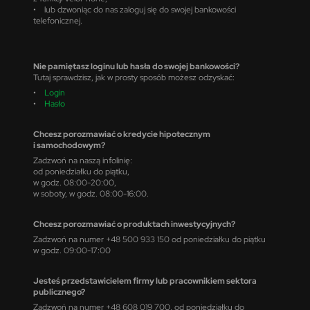
• lub dzwoniąc do nas zaloguj się do swojej bankowości
telefonicznej.
Nie pamiętasz loginu lub hasła do swojej bankowości?
Tutaj sprawdzisz, jak w prosty sposób możesz odzyskać:
•
Login
•
Hasło
Chcesz porozmawiać o kredycie hipotecznym
i samochodowym?
Zadzwoń na naszą infolinię:
od poniedziałku do piątku,
w godz. 08:00-20:00,
w soboty, w godz. 08:00-16:00.
Chcesz porozmawiać o produktach inwestycyjnych?
Zadzwoń na numer +48 500 933 150 od poniedziałku do piątku
w godz. 09:00-17:00
Jesteś przedstawicielem firmy lub pracownikiem sektora
publicznego?
Zadzwoń na numer +48 608 019 700, od poniedziałku do