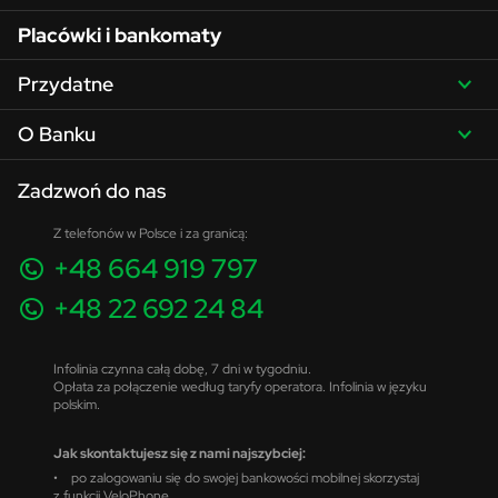
Placówki i bankomaty
Przydatne
O Banku
Zadzwoń do nas
Z telefonów w Polsce i za granicą:
+48 664 919 797
+48 22 692 24 84
Infolinia czynna całą dobę, 7 dni w tygodniu.
Opłata za połączenie według taryfy operatora. Infolinia w języku
polskim.
Jak skontaktujesz się z nami najszybciej:
• po zalogowaniu się do swojej bankowości mobilnej skorzystaj
z funkcji VeloPhone,