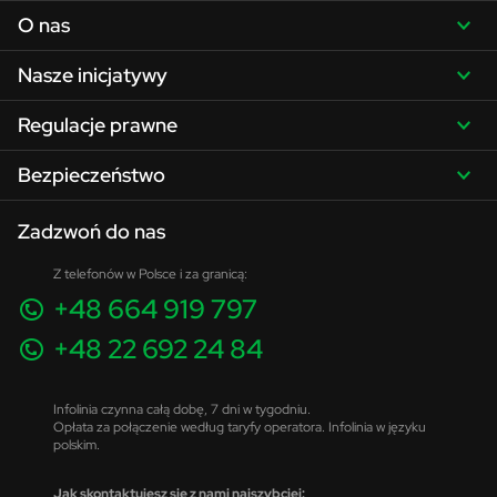
O nas
Nasze inicjatywy
Regulacje prawne
Bezpieczeństwo
Zadzwoń do nas
Z telefonów w Polsce i za granicą:
+48 664 919 797
+48 22 692 24 84
Infolinia czynna całą dobę, 7 dni w tygodniu.
Opłata za połączenie według taryfy operatora. Infolinia w języku
polskim.
Jak skontaktujesz się z nami najszybciej: