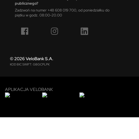
publicznego?
Zadzwoń na numer +48 608 019 700, od poniedziałku do
piątku w godz. 08:00-20.00
© 2026 VeloBank S.A.
KOD BIC SWIFT: GBGCPLPK
APLIKACJA VELOBANK