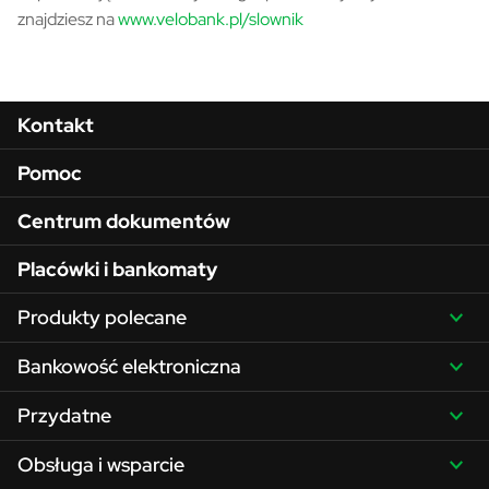
znajdziesz na
www.velobank.pl/slownik
Menu w stopce
Kontakt
Pomoc
Centrum dokumentów
Placówki i bankomaty
Produkty polecane
Bankowość elektroniczna
Przydatne
Obsługa i wsparcie