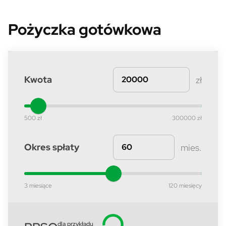
Pożyczka gotówkowa
Kwota
zł
500 zł
300000 zł
Okres spłaty
mies.
3 miesiące
120 miesięcy
dla przykładu