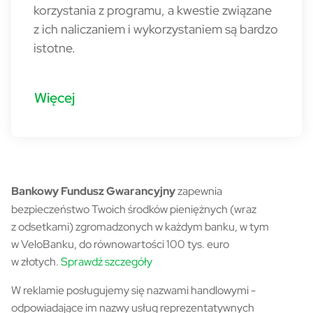
korzystania z programu, a kwestie związane
z ich naliczaniem i wykorzystaniem są bardzo
istotne.
Więcej
Słownik pojęć
Bankowy Fundusz Gwarancyjny
zapewnia
bezpieczeństwo Twoich środków pieniężnych (wraz
z odsetkami) zgromadzonych w każdym banku, w tym
w VeloBanku, do równowartości 100 tys. euro
w złotych.
Sprawdź szczegóły
W reklamie posługujemy się nazwami handlowymi -
odpowiadające im nazwy usług reprezentatywnych