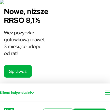
Pożyczka gotówkowa
VeloBank - strona główna
Przejdź do treści
Nowe, niższe
RRSO 8,1%
Weź pożyczkę
gotówkową i nawet
3 miesiące urlopu
od rat!
Sprawdź
Klienci indywidualni