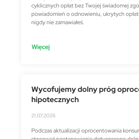
cyklicznych opłat bez Twojej świadomej z
powiadomień o odnowieniu, ukrytych opłat w
nigdy nie zamawiałeś.
Więcej
Wycofujemy dolny próg oproc
hipotecznych
21.07.2026
Podczas aktualizacji oprocentowania kons
stosować postanowienia dotyczącego dol