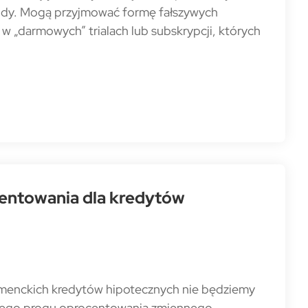
gody. Mogą przyjmować formę fałszywych
 „darmowych” trialach lub subskrypcji, których
entowania dla kredytów
umenckich kredytów hipotecznych nie będziemy
nego progu oprocentowania zmiennego