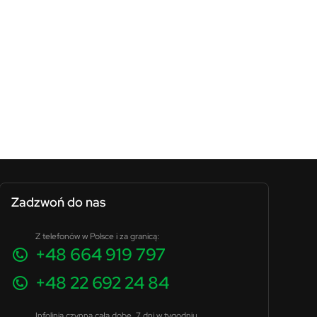
Zadzwoń do nas
Z telefonów w Polsce i za granicą:
+48 664 919 797
+48 22 692 24 84
Infolinia czynna całą dobę, 7 dni w tygodniu.