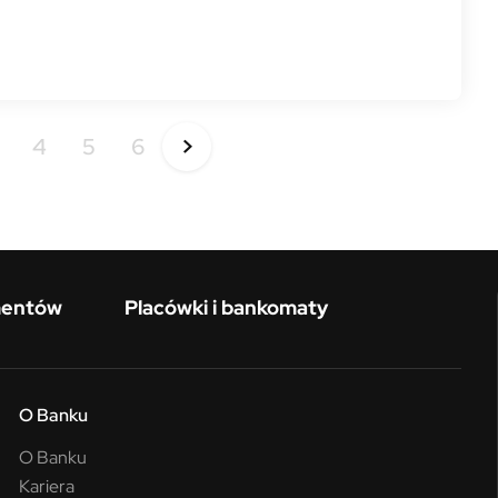
4
5
6
mentów
Placówki i bankomaty
O Banku
O Banku
Kariera