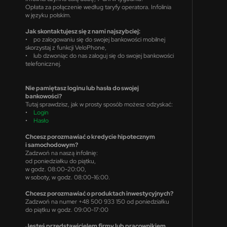
Opłata za połączenie według taryfy operatora. Infolinia
w języku polskim.
Jak skontaktujesz się z nami najszybciej:
• po zalogowaniu się do swojej bankowości mobilnej
skorzystaj z funkcji VeloPhone,
• lub dzwoniąc do nas zaloguj się do swojej bankowości
telefonicznej.
Nie pamiętasz loginu lub hasła do swojej
bankowości?
Tutaj sprawdzisz, jak w prosty sposób możesz odzyskać:
•
Login
•
Hasło
Chcesz porozmawiać o kredycie hipotecznym
i samochodowym?
Zadzwoń na naszą infolinię:
od poniedziałku do piątku,
w godz. 08:00-20:00,
w soboty, w godz. 08:00-16:00.
Chcesz porozmawiać o produktach inwestycyjnych?
Zadzwoń na numer +48 500 933 150 od poniedziałku
do piątku w godz. 09:00-17:00
Jesteś przedstawicielem firmy lub pracownikiem