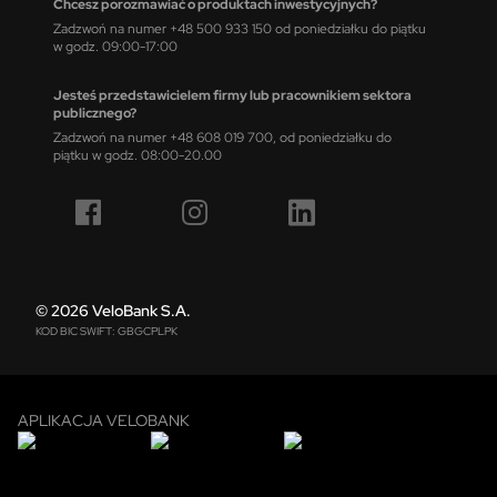
Chcesz porozmawiać o produktach inwestycyjnych?
Zadzwoń na numer +48 500 933 150 od poniedziałku do piątku
w godz. 09:00-17:00
Jesteś przedstawicielem firmy lub pracownikiem sektora
publicznego?
Zadzwoń na numer +48 608 019 700, od poniedziałku do
piątku w godz. 08:00-20.00
© 2026 VeloBank S.A.
KOD BIC SWIFT: GBGCPLPK
APLIKACJA VELOBANK