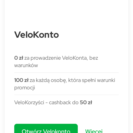
VeloKonto
0 zł
za prowadzenie VeloKonta, bez
warunków
100 zł
za każdą osobę, która spełni warunki
promocji
VeloKorzyści - cashback do
50 zł
Otwórz Velokonto
Więcej