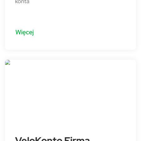
konta
Więcej
VeloKonto Firma