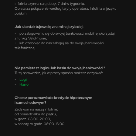
Infolinia czynna całą dobę, 7 dni w tygodniu.
Opłata za połączenie według taryfy operatora. Infolinia w języku
polskim.
Jak skontaktujesz się z nami najszybciej:
• po zalogowaniu się do swojej bankowości mobilnej skorzystaj
z funkcji VeloPhone,
• lub dzwoniąc do nas zaloguj się do swojej bankowości
telefonicznej.
Nie pamiętasz loginu lub hasła do swojej bankowości?
Tutaj sprawdzisz, jak w prosty sposób możesz odzyskać:
•
Login
•
Hasło
Chcesz porozmawiać o kredycie hipotecznym
i samochodowym?
Zadzwoń na naszą infolinię:
od poniedziałku do piątku,
w godz. 08:00-20:00,
w soboty, w godz. 08:00-16:00.