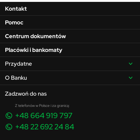
nastolatków,
Menu w stopce
Kontakt
Konto walutowe – świetne dla osób, które podróżują
lub zarabiają w walutach.
Pomoc
Centrum dokumentów
Placówki i bankomaty
Przydatne
O Banku
Zadzwoń do nas
Z telefonów w Polsce i za granicą:
+48 664 919 797
+48 22 692 24 84