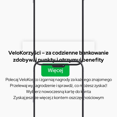
VeloKorzyści – za codzienne bankowanie
zdobywaj punkty i otrzymuj benefity
Więcej
Polecaj VeloKonto i zgarniaj nagrody za każdego znajomego
Przelewaj wynagrodzenie i sprawdź, co możesz zyskać!
Wybierz nowoczesną kartę do konta
Zyskaj jeszcze więcej z kontem oszczędnościowym