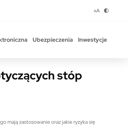
A
A
ktroniczna
Ubezpieczenia
Inwestycje
otyczących stóp
óp procentowych (BMR)
go mają zastosowanie oraz jakie ryzyka się