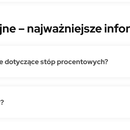
jne – najważniejsze info
ne dotyczące stóp procentowych?
R?