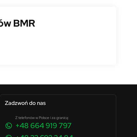
ksów BMR
Zadzwoń do nas
Z telefonów w Polsce i za granicą:
+48 664 919 797