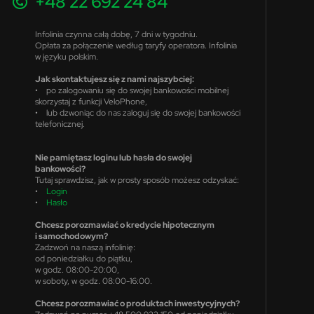
+48 22 692 24 84
Infolinia czynna całą dobę, 7 dni w tygodniu.
Opłata za połączenie według taryfy operatora. Infolinia
w języku polskim.
Jak skontaktujesz się z nami najszybciej:
• po zalogowaniu się do swojej bankowości mobilnej
skorzystaj z funkcji VeloPhone,
• lub dzwoniąc do nas zaloguj się do swojej bankowości
telefonicznej.
Nie pamiętasz loginu lub hasła do swojej
bankowości?
Tutaj sprawdzisz, jak w prosty sposób możesz odzyskać:
•
Login
•
Hasło
Chcesz porozmawiać o kredycie hipotecznym
i samochodowym?
Zadzwoń na naszą infolinię:
od poniedziałku do piątku,
w godz. 08:00-20:00,
w soboty, w godz. 08:00-16:00.
Chcesz porozmawiać o produktach inwestycyjnych?