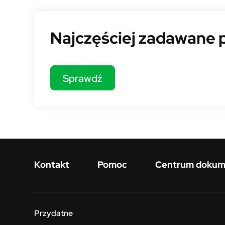
BMR - Pomoc - box
Najczęściej zadawane 
Sprawdź
Menu w stopce
Kontakt
Pomoc
Centrum doku
Przydatne