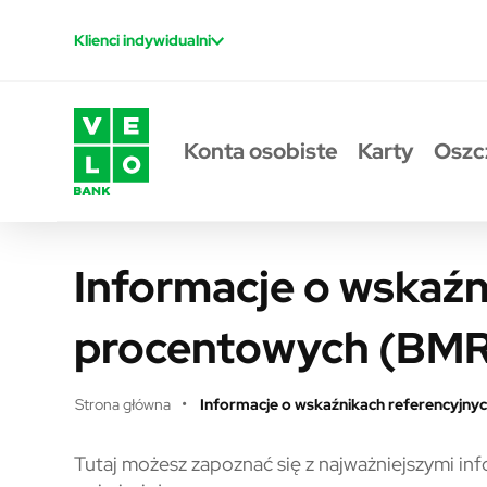
Przejdź do treści
Klienci indywidualni
Konta osobiste
Karty
Oszc
Informacje o wskaźn
procentowych (BMR
Strona główna
Informacje o wskaźnikach referencyjn
Informacje o wskaźnikach re
Tutaj możesz zapoznać się z najważniejszymi inf