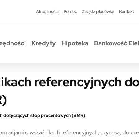
Aktualności
Pomoc
Znajdź placówkę
Kontakt
zędności
Kredyty
Hipoteka
Bankowość Ele
ikach referencyjnych d
)
ych dotyczących stóp procentowych (BMR)
ferencyjnych dotyczących st
ormacjami o wskaźnikach referencyjnych, czym są, do cze