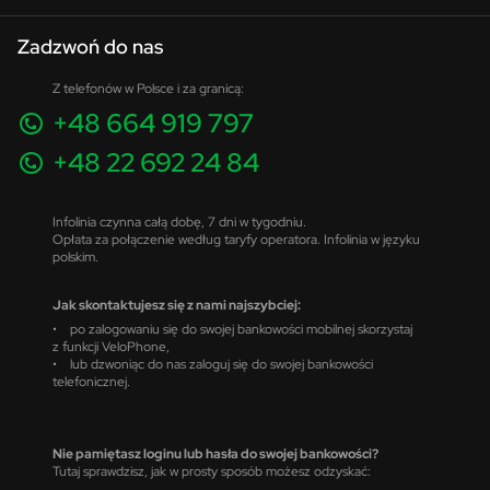
Zadzwoń do nas
Z telefonów w Polsce i za granicą:
+48 664 919 797
+48 22 692 24 84
Infolinia czynna całą dobę, 7 dni w tygodniu.
Opłata za połączenie według taryfy operatora. Infolinia w języku
polskim.
Jak skontaktujesz się z nami najszybciej:
• po zalogowaniu się do swojej bankowości mobilnej skorzystaj
z funkcji VeloPhone,
• lub dzwoniąc do nas zaloguj się do swojej bankowości
telefonicznej.
Nie pamiętasz loginu lub hasła do swojej bankowości?
Tutaj sprawdzisz, jak w prosty sposób możesz odzyskać: