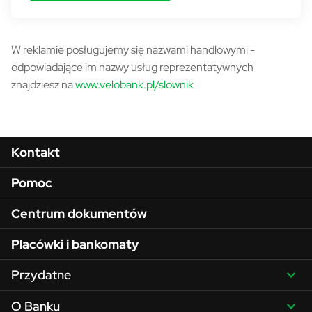
Słownik pojęć - informacja
W reklamie posługujemy się nazwami handlowymi -
odpowiadające im nazwy usług reprezentatywnych
znajdziesz na
www.velobank.pl/slownik
Menu w stopce
Kontakt
Pomoc
Centrum dokumentów
Placówki i bankomaty
Przydatne
O Banku