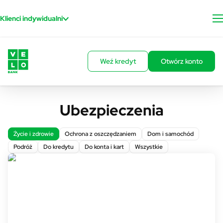
Przejdź do treści
Klienci indywidualni
Weź kredyt
Otwórz konto
Ubezpieczenia
Życie i zdrowie
Ochrona z oszczędzaniem
Dom i samochód
Podróż
Do kredytu
Do konta i kart
Wszystkie