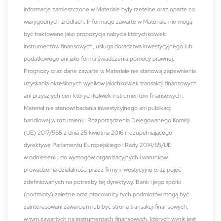
informacje zamieszczone w Materiale były rzetelne oraz oparte na
wiarygodnych źródłach. Informacje zawarte w Materiale nie mogą
być traktowane jako propozycja nabycia którychkolwiek
instrumentów finansowych, usługa doradztwa inwestycyjnego lub
podatkowego ani jako forma świadczenia pomocy prawnej.
Prognozy oraz dane zawarte w Materiale nie stanowią zapewnienia
uzyskania określonych wyników jakichkolwiek transakcji finansowych
ani przyszłych cen którychkolwiek instrumentów finansowych.
Materiał nie stanowi badania inwestycyjnego ani publikacji
handlowej w rozumieniu Rozporządzenia Delegowanego Komisji
(UE) 2017/565 z dnia 25 kwietnia 2016 r. uzupełniającego
dyrektywę Parlamentu Europejskiego i Rady 2014/65/UE
w odniesieniu do wymogów organizacyjnych i warunków
prowadzenia działalności przez firmy inwestycyjne oraz pojęć
zdefiniowanych na potrzeby tej dyrektywy. Bank i jego spółki
(podmioty) zależne oraz pracownicy tych podmiotów mogą być
zainteresowani zawarciem lub być stroną transakcji finansowych,
w tym zawartych na instrumentach finansowych, których wynik jest