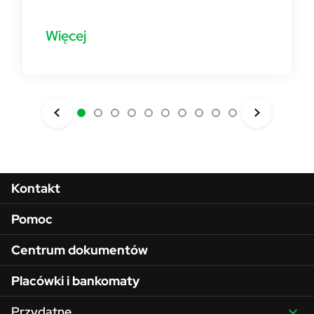
Więcej
Menu w stopce
Kontakt
Pomoc
Centrum dokumentów
Placówki i bankomaty
Przydatne