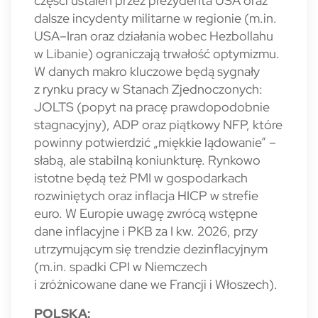
części ustaleń przez prezydenta USA oraz
dalsze incydenty militarne w regionie (m.in.
USA–Iran oraz działania wobec Hezbollahu
w Libanie) ograniczają trwałość optymizmu.
W danych makro kluczowe będą sygnały
z rynku pracy w Stanach Zjednoczonych:
JOLTS (popyt na pracę prawdopodobnie
stagnacyjny), ADP oraz piątkowy NFP, które
powinny potwierdzić „miękkie lądowanie” –
słabą, ale stabilną koniunkturę. Rynkowo
istotne będą też PMI w gospodarkach
rozwiniętych oraz inflacja HICP w strefie
euro. W Europie uwagę zwrócą wstępne
dane inflacyjne i PKB za I kw. 2026, przy
utrzymującym się trendzie dezinflacyjnym
(m.in. spadki CPI w Niemczech
i zróżnicowane dane we Francji i Włoszech).
POLSKA: