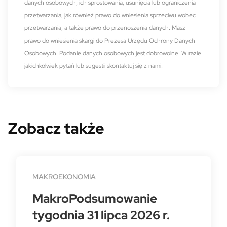
danych osobowych, ich sprostowania, usunięcia lub ograniczenia
przetwarzania, jak również prawo do wniesienia sprzeciwu wobec
przetwarzania, a także prawo do przenoszenia danych. Masz
prawo do wniesienia skargi do Prezesa Urzędu Ochrony Danych
Osobowych. Podanie danych osobowych jest dobrowolne. W razie
jakichkolwiek pytań lub sugestii skontaktuj się z nami.
Zobacz także
MAKROEKONOMIA
MakroPodsumowanie
tygodnia 31 lipca 2026 r.