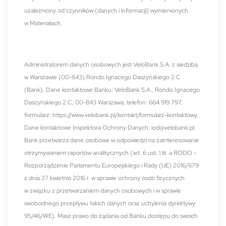
uzależniony od czynników (danych i informacji) wymienionych
w Materiałach.
Administratorem danych osobowych jest VeloBank S.A. z siedzibą
w Warszawie (00-843) Rondo Ignacego Daszyńskiego 2 C
(Bank). Dane kontaktowe Banku: VeloBank S.A., Rondo Ignacego
Daszyńskiego 2 C, 00-843 Warszawa, telefon: 664 919 797,
formularz:
https://www.velobank.pl/kontakt/formularz-kontaktowy
.
Dane kontaktowe Inspektora Ochrony Danych:
iod@velobank.pl
.
Bank przetwarza dane osobowe w odpowiedzi na zainteresowanie
otrzymywaniem raportów analitycznych (art. 6 ust. 1 lit. a RODO -
Rozporządzenie Parlamentu Europejskiego i Rady (UE) 2016/679
z dnia 27 kwietnia 2016 r. w sprawie ochrony osób fizycznych
w związku z przetwarzaniem danych osobowych i w sprawie
swobodnego przepływu takich danych oraz uchylenia dyrektywy
95/46/WE). Masz prawo do żądania od Banku dostępu do swoich