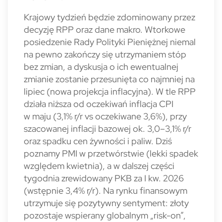
Krajowy tydzień będzie zdominowany przez
decyzję RPP oraz dane makro. Wtorkowe
posiedzenie Rady Polityki Pieniężnej niemal
na pewno zakończy się utrzymaniem stóp
bez zmian, a dyskusja o ich ewentualnej
zmianie zostanie przesunięta co najmniej na
lipiec (nowa projekcja inflacyjna). W tle RPP
działa niższa od oczekiwań inflacja CPI
w maju (3,1% r/r vs oczekiwane 3,6%), przy
szacowanej inflacji bazowej ok. 3,0–3,1% r/r
oraz spadku cen żywności i paliw. Dziś
poznamy PMI w przetwórstwie (lekki spadek
względem kwietnia), a w dalszej części
tygodnia zrewidowany PKB za I kw. 2026
(wstępnie 3,4% r/r). Na rynku finansowym
utrzymuje się pozytywny sentyment: złoty
pozostaje wspierany globalnym „risk-on”,