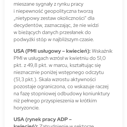
mieszane sygnały z rynku pracy
i niepewność geopolityczna tworzą
„nietypowy zestaw okoliczności" dla
decydentów, zaznaczając, że nie widzi
w bieżących danych przesłanek do
podwyżki stóp w najbliższym czasie.
USA (PMI usługowy – kwiecień):
Wskaźnik
PMI w usługach wzrósł w kwietniu do 51,0
pkt. z 49,8 pkt. w marcu, kształtując się
nieznacznie poniżej wstępnego odczytu
(51,3 pkt.). Skala wzrostu aktywności
pozostaje ograniczona, co wskazuje raczej
na fazę stopniowej odbudowy koniunktury
niż pełnego przyspieszenia w krótkim
horyzoncie.
USA (rynek pracy ADP –
kwiecień):
Zatrudnienie w sektorze