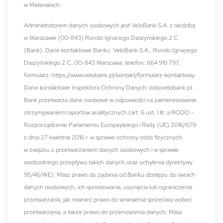
w Materiałach.
Administratorem danych osobowych jest VeloBank S.A. z siedzibą
w Warszawie (00-843) Rondo Ignacego Daszyńskiego 2 C
(Bank). Dane kontaktowe Banku: VeloBank S.A., Rondo Ignacego
Daszyńskiego 2 C, 00-843 Warszawa, telefon: 664 919 797,
formularz:
https://www.velobank.pl/kontakt/formularz-kontaktowy
.
Dane kontaktowe Inspektora Ochrony Danych:
iod@velobank.pl
.
Bank przetwarza dane osobowe w odpowiedzi na zainteresowanie
otrzymywaniem raportów analitycznych (art. 6 ust. 1 lit. a RODO -
Rozporządzenie Parlamentu Europejskiego i Rady (UE) 2016/679
z dnia 27 kwietnia 2016 r. w sprawie ochrony osób fizycznych
w związku z przetwarzaniem danych osobowych i w sprawie
swobodnego przepływu takich danych oraz uchylenia dyrektywy
95/46/WE). Masz prawo do żądania od Banku dostępu do swoich
danych osobowych, ich sprostowania, usunięcia lub ograniczenia
przetwarzania, jak również prawo do wniesienia sprzeciwu wobec
przetwarzania, a także prawo do przenoszenia danych. Masz