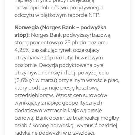
prawdopodobieństwo pozytywnego
odczytu w piątkowym raporcie NFP.
Norwegia (Norges Bank – podwyżka
stóp):
Norges Bank podwyższył bazową
stopę procentową o 25 pb do poziomu
4,25%, zaskakując rynek oczekujący
utrzymania stóp na dotychczasowym
poziomie. Decyzja podyktowana była
utrzymywaniem się inflacji powyżej celu
(3,6% r/r w marcu) przy silnym wzroście płac,
który podtrzymuje presję kosztową
przedsiębiorstw. Wzrost cen surowców
wynikający z napięć geopolitycznych
dodatkowo wzmacnia krajową presję
cenową. Bank ocenił, że brak reakcji mógłby
osłabić koronę norweską i wymusić bardziej
radykalne podwyżki w przyszłości,