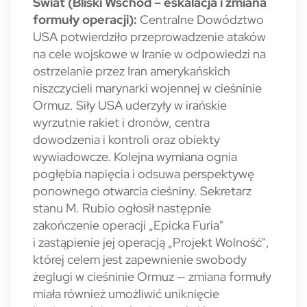
Świat (Bliski Wschód – eskalacja i zmiana
formuły operacji):
Centralne Dowództwo
USA potwierdziło przeprowadzenie ataków
na cele wojskowe w Iranie w odpowiedzi na
ostrzelanie przez Iran amerykańskich
niszczycieli marynarki wojennej w cieśninie
Ormuz. Siły USA uderzyły w irańskie
wyrzutnie rakiet i dronów, centra
dowodzenia i kontroli oraz obiekty
wywiadowcze. Kolejna wymiana ognia
pogłębia napięcia i odsuwa perspektywę
ponownego otwarcia cieśniny. Sekretarz
stanu M. Rubio ogłosił następnie
zakończenie operacji „Epicka Furia"
i zastąpienie jej operacją „Projekt Wolność",
której celem jest zapewnienie swobody
żeglugi w cieśninie Ormuz — zmiana formuły
miała również umożliwić uniknięcie