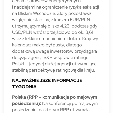
cenami surowców energetycznych
i nadziejami na ograniczenie ryzyka eskalacji
na Bliskim Wschodzie. Złoty pozostawał
względnie stabilny, z kursem EUR/PLN
utrzymującym się blisko 4,23, podczas gdy
USD/PLN wzrósł przejściowo do ok. 3,61
wraz z lekkim umocnieniem dolara. Krajowy
kalendarz makro był pusty, dlatego
dodatkową uwagę inwestorów przyciągała
decyzja agencji S&P w sprawie ratingu
Polski — jedynej dużej agencji utrzymującej
stabilną perspektywę ratingową dla kraju.
NAJWAŻNIEJSZE INFORMACJE
TYGODNIA
Polska (RPP – komunikacja po majowym
posiedzeniu):
Na konferencji po majowym
posiedzeniu, na którym RPP utrzymała