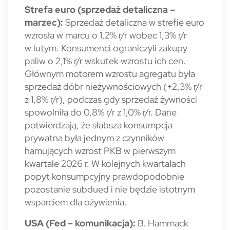
Strefa euro (sprzedaż detaliczna –
marzec):
Sprzedaż detaliczna w strefie euro
wzrosła w marcu o 1,2% r/r wobec 1,3% r/r
w lutym. Konsumenci ograniczyli zakupy
paliw o 2,1% r/r wskutek wzrostu ich cen.
Głównym motorem wzrostu agregatu była
sprzedaż dóbr nieżywnościowych (+2,3% r/r
z 1,8% r/r), podczas gdy sprzedaż żywności
spowolniła do 0,8% r/r z 1,0% r/r. Dane
potwierdzają, że słabsza konsumpcja
prywatna była jednym z czynników
hamujących wzrost PKB w pierwszym
kwartale 2026 r. W kolejnych kwartałach
popyt konsumpcyjny prawdopodobnie
pozostanie subdued i nie będzie istotnym
wsparciem dla ożywienia.
USA (Fed – komunikacja):
B. Hammack