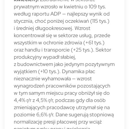
prywatnym wzrosło w kwietniu o 109 tys.
według raportu ADP — najlepszy wynik od
stycznia, choć poniżej oczekiwań (115 tys.)
i średniej długookresowej. Wzrost
koncentrował się w sektorze usług, przede
wszystkim w ochronie zdrowia (+61 tys.)
oraz handlu i transporcie (+25 tys.). Sektor
produkcyjny wypadł słabiej,
z budownictwem jako jedynym pozytywnym
wyjątkiem (+10 tys.). Dynamika płac
nieznacznie wyhamowała — wzrost
wynagrodzeń pracowników pozostających
w tym samym miejscu pracy obniżył się do
4,4% r/r z 4,5% r/r, podczas gdy dla osób
zmieniających pracodawcę utrzymał się na
poziomie 6,6% r/r. Dane sugerują stopniową
normalizację presji płacowej przy wciąż
napiętym rynku pracy i zwiększają