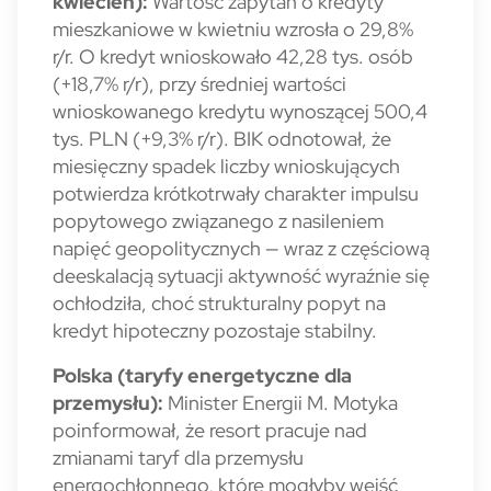
kwiecień):
Wartość zapytań o kredyty
mieszkaniowe w kwietniu wzrosła o 29,8%
r/r. O kredyt wnioskowało 42,28 tys. osób
(+18,7% r/r), przy średniej wartości
wnioskowanego kredytu wynoszącej 500,4
tys. PLN (+9,3% r/r). BIK odnotował, że
miesięczny spadek liczby wnioskujących
potwierdza krótkotrwały charakter impulsu
popytowego związanego z nasileniem
napięć geopolitycznych — wraz z częściową
deeskalacją sytuacji aktywność wyraźnie się
ochłodziła, choć strukturalny popyt na
kredyt hipoteczny pozostaje stabilny.
Polska (taryfy energetyczne dla
przemysłu):
Minister Energii M. Motyka
poinformował, że resort pracuje nad
zmianami taryf dla przemysłu
energochłonnego, które mogłyby wejść