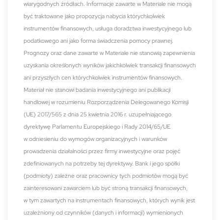
wiarygodnych źródłach. Informacje zawarte w Materiale nie mogą
być traktowane jako propozycja nabycia którychkolwiek
instrumentów finansowych, usługa doradztwa inwestycyjnego lub
podatkowego ani jako forma świadczenia pomocy prawnej.
Prognozy oraz dane zawarte w Materiale nie stanowią zapewnienia
uzyskania określonych wyników jakichkolwiek transakcji finansowych
ani przyszłych cen którychkolwiek instrumentów finansowych.
Materiał nie stanowi badania inwestycyjnego ani publikacji
handlowej w rozumieniu Rozporządzenia Delegowanego Komisji
(UE) 2017/565 z dnia 25 kwietnia 2016 r. uzupełniającego
dyrektywę Parlamentu Europejskiego i Rady 2014/65/UE
w odniesieniu do wymogów organizacyjnych i warunków
prowadzenia działalności przez firmy inwestycyjne oraz pojęć
zdefiniowanych na potrzeby tej dyrektywy. Bank i jego spółki
(podmioty) zależne oraz pracownicy tych podmiotów mogą być
zainteresowani zawarciem lub być stroną transakcji finansowych,
w tym zawartych na instrumentach finansowych, których wynik jest
uzależniony od czynników (danych i informacji) wymienionych