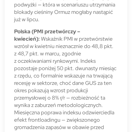
podwyżki — która w scenariuszu utrzymania
blokady cieśniny Ormuz mogłaby nastąpić
już w lipcu.
Polska (PMI przetwórczy –
kwiecień):
Wskaźnik PMI w przetwórstwie
wzrósł w kwietniu nieznacznie do 48,8 pkt.
z 48,7 pkt. w marcu, zgodnie
z oczekiwaniami rynkowymi. Indeks
pozostaje poniżej 50 pkt. dwunasty miesiąc
z rzędu, co formalnie wskazuje na trwającą
recesję w sektorze, choć dane GUS za ten
okres pokazują wzrost produkcji
przemysłowej o 8% r/r — rozbieżność ta
wynika z zaburzeń metodologicznych.
Miesięczna poprawa indeksu odzwierciedla
efekt frontloadingu — zwiększonego
gromadzenia zapasów w obawie przed