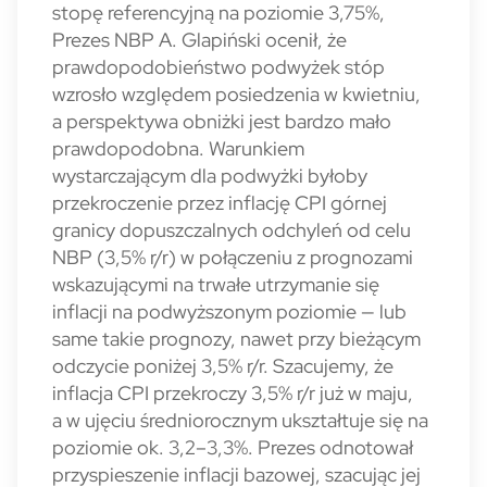
stopę referencyjną na poziomie 3,75%,
Prezes NBP A. Glapiński ocenił, że
prawdopodobieństwo podwyżek stóp
wzrosło względem posiedzenia w kwietniu,
a perspektywa obniżki jest bardzo mało
prawdopodobna. Warunkiem
wystarczającym dla podwyżki byłoby
przekroczenie przez inflację CPI górnej
granicy dopuszczalnych odchyleń od celu
NBP (3,5% r/r) w połączeniu z prognozami
wskazującymi na trwałe utrzymanie się
inflacji na podwyższonym poziomie — lub
same takie prognozy, nawet przy bieżącym
odczycie poniżej 3,5% r/r. Szacujemy, że
inflacja CPI przekroczy 3,5% r/r już w maju,
a w ujęciu średniorocznym ukształtuje się na
poziomie ok. 3,2–3,3%. Prezes odnotował
przyspieszenie inflacji bazowej, szacując jej