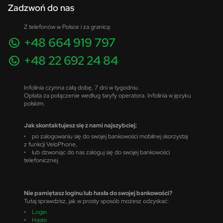
Zadzwoń do nas
Z telefonów w Polsce i za granicą:
+48 664 919 797
+48 22 692 24 84
Infolinia czynna całą dobę, 7 dni w tygodniu.
Opłata za połączenie według taryfy operatora. Infolinia w języku
polskim.
Jak skontaktujesz się z nami najszybciej:
• po zalogowaniu się do swojej bankowości mobilnej skorzystaj
z funkcji VeloPhone,
• lub dzwoniąc do nas zaloguj się do swojej bankowości
telefonicznej.
Nie pamiętasz loginu lub hasła do swojej bankowości?
Tutaj sprawdzisz, jak w prosty sposób możesz odzyskać:
•
Login
•
Hasło