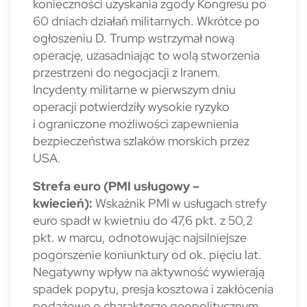
konieczności uzyskania zgody Kongresu po
60 dniach działań militarnych. Wkrótce po
ogłoszeniu D. Trump wstrzymał nową
operację, uzasadniając to wolą stworzenia
przestrzeni do negocjacji z Iranem.
Incydenty militarne w pierwszym dniu
operacji potwierdziły wysokie ryzyko
i ograniczone możliwości zapewnienia
bezpieczeństwa szlaków morskich przez
USA.
Strefa euro (PMI usługowy –
kwiecień):
Wskaźnik PMI w usługach strefy
euro spadł w kwietniu do 47,6 pkt. z 50,2
pkt. w marcu, odnotowując najsilniejsze
pogorszenie koniunktury od ok. pięciu lat.
Negatywny wpływ na aktywność wywierają
spadek popytu, presja kosztowa i zakłócenia
podażowe o charakterze geopolitycznym.