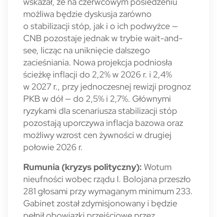
wskazał, że na czerwcowym posiedzeniu
możliwa będzie dyskusja zarówno
o stabilizacji stóp, jak i o ich podwyżce —
CNB pozostaje jednak w trybie wait-and-
see, licząc na uniknięcie dalszego
zacieśniania. Nowa projekcja podniosła
ścieżkę inflacji do 2,2% w 2026 r. i 2,4%
w 2027 r., przy jednoczesnej rewizji prognoz
PKB w dół — do 2,5% i 2,7%. Głównymi
ryzykami dla scenariusza stabilizacji stóp
pozostają uporczywa inflacja bazowa oraz
możliwy wzrost cen żywności w drugiej
połowie 2026 r.
Rumunia (kryzys polityczny):
Wotum
nieufności wobec rządu I. Bolojana przeszło
281 głosami przy wymaganym minimum 233.
Gabinet został zdymisjonowany i będzie
pełnił obowiązki przejściowe przez