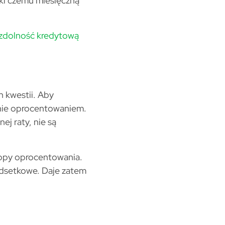
ęki czemu miesięczną
 zdolność kredytową
h kwestii. Aby
znie oprocentowaniem.
ej raty, nie są
opy oprocentowania.
aodsetkowe. Daje zatem