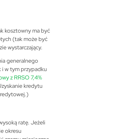
jak kosztowny ma być
łotych (tak może być
ie wystarczający.
nia generalnego
k i w tym przypadku
owy z RRSO 7,4%
Uzyskanie kredytu
kredytowej.)
wysoką ratę. Jeżeli
ie okresu