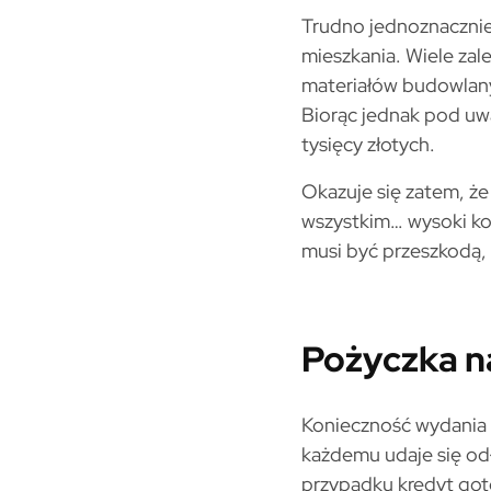
Trudno jednoznaczni
mieszkania. Wiele za
materiałów budowlan
Biorąc jednak pod uwag
tysięcy złotych.
Okazuje się zatem, że
wszystkim… wysoki ko
musi być przeszkodą,
Pożyczka n
Konieczność wydania k
każdemu udaje się odł
przypadku kredyt got