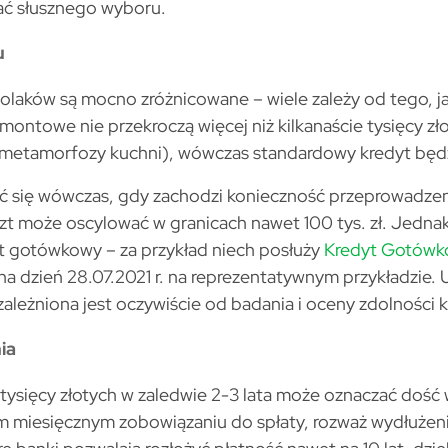
ać słusznego wyboru.
u
olaków są mocno zróżnicowane – wiele zależy od tego, 
emontowe nie przekroczą więcej niż kilkanaście tysięcy z
metamorfozy kuchni), wówczas standardowy kredyt będz
 się wówczas, gdy zachodzi konieczność przeprowadze
zt może oscylować w granicach nawet 100 tys. zł. Jedna
yt gotówkowy – za przykład niech posłuży
Kredyt Gotówk
na dzień 28.07.2021 r. na reprezentatywnym przykładzie. 
ależniona jest oczywiście od badania i oceny zdolności 
ia
u tysięcy złotych w zaledwie 2-3 lata może oznaczać dość 
kim miesięcznym zobowiązaniu do spłaty, rozważ wydłużen