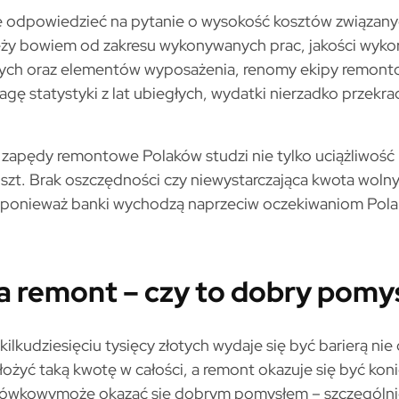
e odpowiedzieć na pytanie o wysokość kosztów związan
leży bowiem od zakresu wykonywanych prac, jakości wyko
ych oraz elementów wyposażenia, renomy ekipy remon
ę statystyki z lat ubiegłych, wydatki nierzadko przekracz
 zapędy remontowe Polaków studzi nie tylko uciążliwość 
szt. Brak oszczędności czy niewystarczająca kwota woln
 ponieważ banki wychodzą naprzeciw oczekiwaniom Pol
a remont – czy to dobry pomy
ilkudziesięciu tysięcy złotych wydaje się być barierą nie
ożyć taką kwotę w całości, a remont okazuje się być kon
ówkowymoże okazać się dobrym pomysłem – szczególnie, 