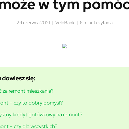
może w tym pomó
24 czerwca 2021
VeloBank
6 minut czytania
 dowiesz się:
cić za remont mieszkania?
mont – czy to dobry pomysł?
zystny kredyt gotówkowy na remont?
ont – czy dla wszystkich?