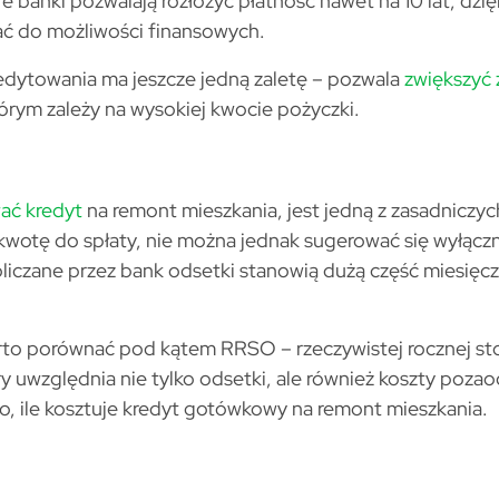
e banki pozwalają rozłożyć płatność nawet na 10 lat, dzi
ć do możliwości finansowych.
edytowania ma jeszcze jedną zaletę – pozwala
zwiększyć
órym zależy na wysokiej kwocie pożyczki.
wać kredyt
na remont mieszkania, jest jedną z zasadniczyc
kwotę do spłaty, nie można jednak sugerować się wyłąc
liczane przez bank odsetki stanowią dużą część miesięczn
to porównać pod kątem RRSO – rzeczywistej rocznej st
ry uwzględnia nie tylko odsetki, ale również koszty poz
o, ile kosztuje kredyt gotówkowy na remont mieszkania.