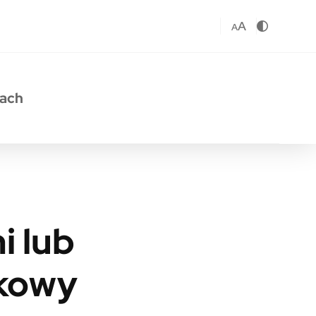
A
A
sach
i lub
wkowy