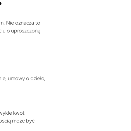
?
m. Nie oznacza to
ciu o uproszczoną
ie, umowy o dzieło,
wykle kwot
nością może być