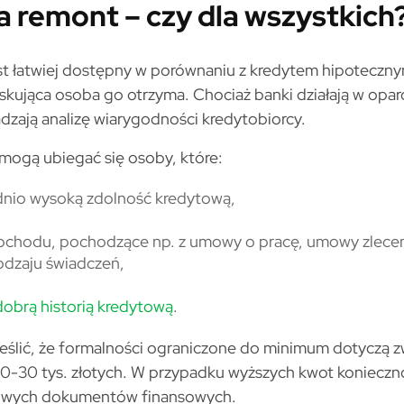
 remont – czy dla wszystkich
t łatwiej dostępny w porównaniu z kredytem hipoteczny
skująca osoba go otrzyma. Chociaż banki działają w opar
dzają analizę wiarygodności kredytobiorcy.
ogą ubiegać się osoby, które:
nio wysoką zdolność kredytową,
dochodu, pochodzące np. z umowy o pracę, umowy zlecen
rodzaju świadczeń,
dobrą historią kredytową
.
eślić, że formalności ograniczone do minimum dotyczą z
20-30 tys. złotych. W przypadku wyższych kwot koniecz
owych dokumentów finansowych.