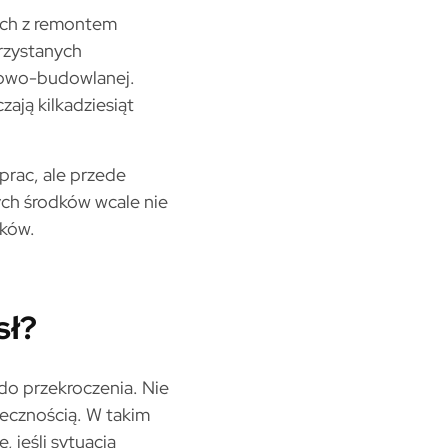
ych z remontem
rzystanych
towo-budowlanej.
ają kilkadziesiąt
prac, ale przede
ych środków wcale nie
aków.
sł?
 do przekroczenia. Nie
iecznością. W takim
jeśli sytuacja