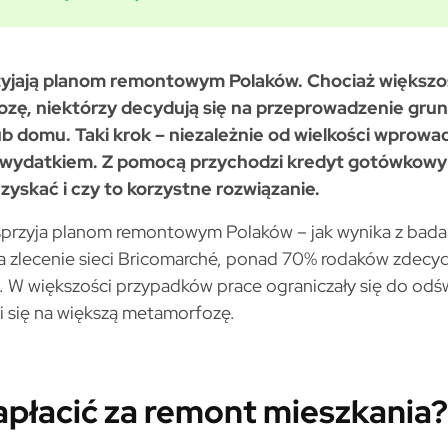
zyjają planom remontowym Polaków. Chociaż większo
ozę, niektórzy decydują się na przeprowadzenie gr
ub domu. Taki krok – niezależnie od wielkości wprow
m wydatkiem. Z pomocą przychodzi kredyt gotówkowy
uzyskać i czy to korzystne rozwiązanie.
przyja planom remontowym Polaków – jak wynika z bada
zlecenie sieci Bricomarché, ponad 70% rodaków zdecyd
. W większości przypadków prace ograniczały się do odśw
i się na większą metamorfozę.
zapłacić za remont mieszkania?