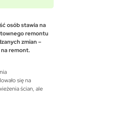
ść osób stawia na
untownego remontu
adzanych zmian –
 na remont.
nia
owało się na
ieżenia ścian, ale