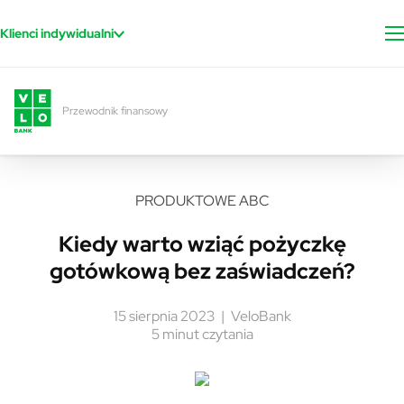
Przejdź do treści
Klienci indywidualni
Przewodnik finansowy
PRODUKTOWE ABC
Kiedy warto wziąć pożyczkę
gotówkową bez zaświadczeń?
15 sierpnia 2023
VeloBank
5 minut czytania