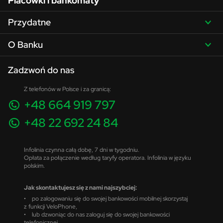
Placówki i bankomaty
Przydatne
O Banku
Zadzwoń do nas
Z telefonów w Polsce i za granicą:
+48 664 919 797
+48 22 692 24 84
Infolinia czynna całą dobę, 7 dni w tygodniu.
Opłata za połączenie według taryfy operatora. Infolinia w języku
polskim.
Jak skontaktujesz się z nami najszybciej:
• po zalogowaniu się do swojej bankowości mobilnej skorzystaj
z funkcji VeloPhone,
• lub dzwoniąc do nas zaloguj się do swojej bankowości
telefonicznej.