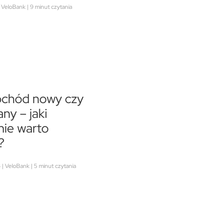
| VeloBank | 9 minut czytania
chód nowy czy
ny – jaki
ie warto
?
| VeloBank | 5 minut czytania