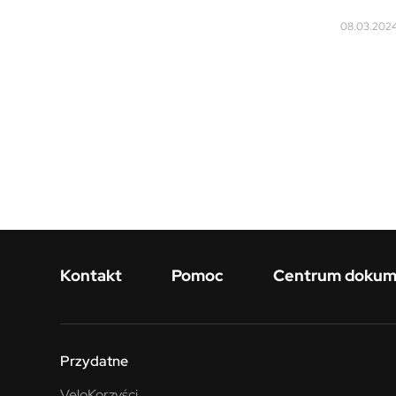
08.03.2024 
Menu w stopce
Kontakt
Pomoc
Centrum doku
Przydatne
VeloKorzyści