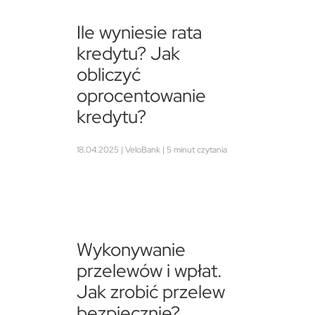
Ile wyniesie rata
kredytu? Jak
obliczyć
oprocentowanie
kredytu?
18.04.2025 | VeloBank | 5 minut czytania
Wykonywanie
przelewów i wpłat.
Jak zrobić przelew
bezpiecznie?