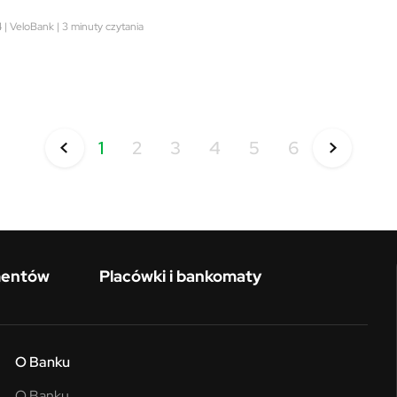
| VeloBank | 3 minuty czytania
1
2
3
4
5
6
mentów
Placówki i bankomaty
O Banku
O Banku