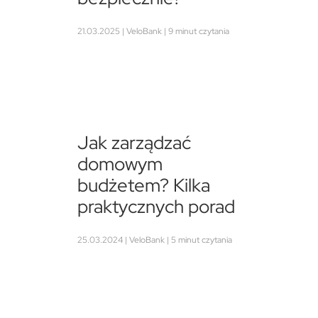
21.03.2025 | VeloBank | 9 minut czytania
Jak zarządzać
domowym
budżetem? Kilka
praktycznych porad
25.03.2024 | VeloBank | 5 minut czytania