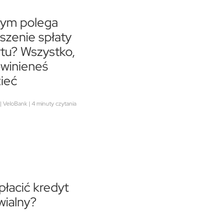
zym polega
szenie spłaty
tu? Wszystko,
winieneś
ieć
| VeloBank | 4 minuty czytania
płacić kredyt
wialny?