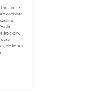
 która może
nto osobiste
oczesne
 Twoim
a środków,
możesz
ajęcie konta
h