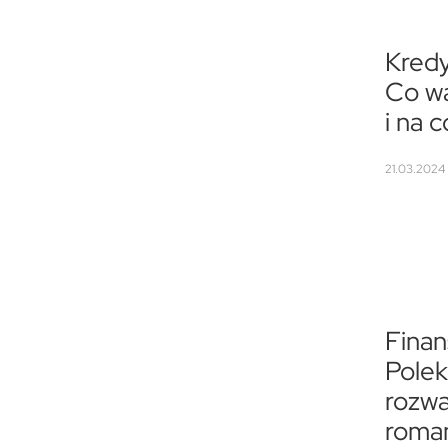
Kredy
Co wa
i na 
21.03.2024 
Finan
Polek
rozwa
roma