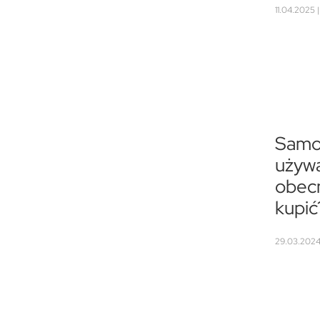
11.04.2025 
Samo
używa
obecn
kupić
29.03.2024 