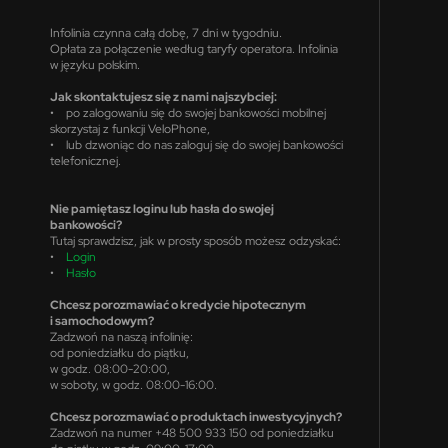
Infolinia czynna całą dobę, 7 dni w tygodniu.
Opłata za połączenie według taryfy operatora. Infolinia
w języku polskim.
Jak skontaktujesz się z nami najszybciej:
• po zalogowaniu się do swojej bankowości mobilnej
skorzystaj z funkcji VeloPhone,
• lub dzwoniąc do nas zaloguj się do swojej bankowości
telefonicznej.
Nie pamiętasz loginu lub hasła do swojej
bankowości?
Tutaj sprawdzisz, jak w prosty sposób możesz odzyskać:
•
Login
•
Hasło
Chcesz porozmawiać o kredycie hipotecznym
i samochodowym?
Zadzwoń na naszą infolinię:
od poniedziałku do piątku,
w godz. 08:00-20:00,
w soboty, w godz. 08:00-16:00.
Chcesz porozmawiać o produktach inwestycyjnych?
Zadzwoń na numer +48 500 933 150 od poniedziałku