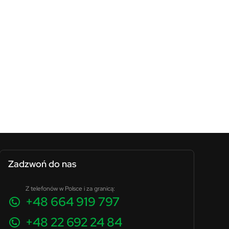
Zadzwoń do nas
Z telefonów w Polsce i za granicą:
+48 664 919 797
+48 22 692 24 84