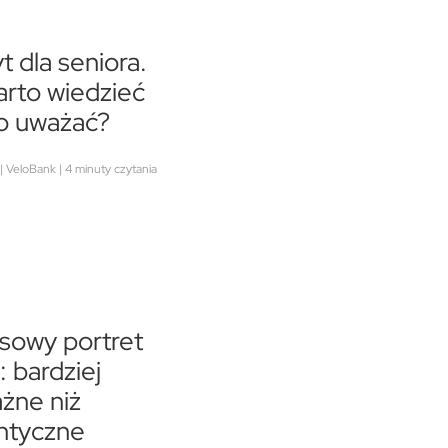
t dla seniora.
rto wiedzieć
co uważać?
| VeloBank | 4 minuty czytania
sowy portret
: bardziej
żne niż
ntyczne