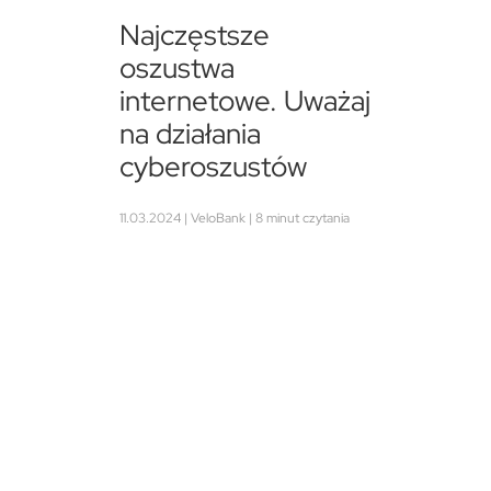
Najczęstsze
oszustwa
internetowe. Uważaj
na działania
cyberoszustów
11.03.2024 | VeloBank | 8 minut czytania