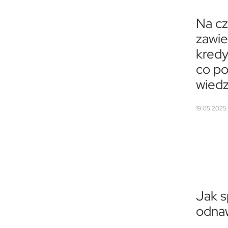
Na c
zawie
kredy
co po
wiedz
19.05.2025 
Jak s
odna