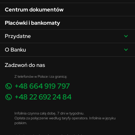
Centrum dokumentów
Placówki i bankomaty
Przydatne
O Banku
Zadzwoń do nas
Z telefonów w Polsce i za granicą:
+48 664 919 797
+48 22 692 24 84
Infolinia czynna całą dobę, 7 dni w tygodniu.
Opłata za połączenie według taryfy operatora. Infolinia w języku
polskim.