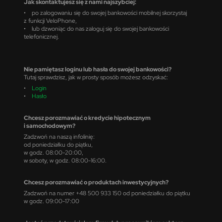
Jak skontaktujesz się z nami najszybciej:
• po zalogowaniu się do swojej bankowości mobilnej skorzystaj
z funkcji VeloPhone,
• lub dzwoniąc do nas zaloguj się do swojej bankowości
telefonicznej.
Nie pamiętasz loginu lub hasła do swojej bankowości?
Tutaj sprawdzisz, jak w prosty sposób możesz odzyskać:
•
Login
•
Hasło
Chcesz porozmawiać o kredycie hipotecznym
i samochodowym?
Zadzwoń na naszą infolinię:
od poniedziałku do piątku,
w godz. 08:00-20:00,
w soboty, w godz. 08:00-16:00.
Chcesz porozmawiać o produktach inwestycyjnych?
Zadzwoń na numer +48 500 933 150 od poniedziałku do piątku
w godz. 09:00-17:00