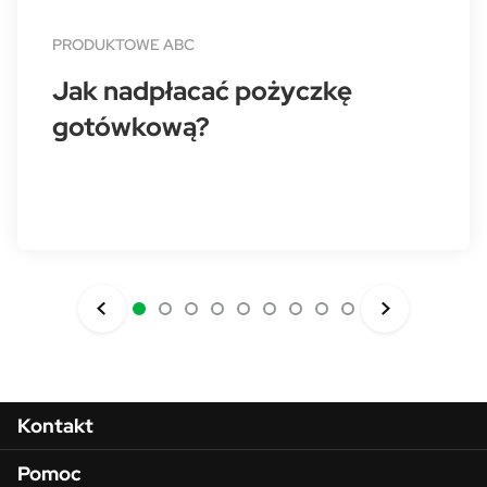
PRODUKTOWE ABC
Jak nadpłacać pożyczkę
gotówkową?
Menu w stopce
Kontakt
Pomoc