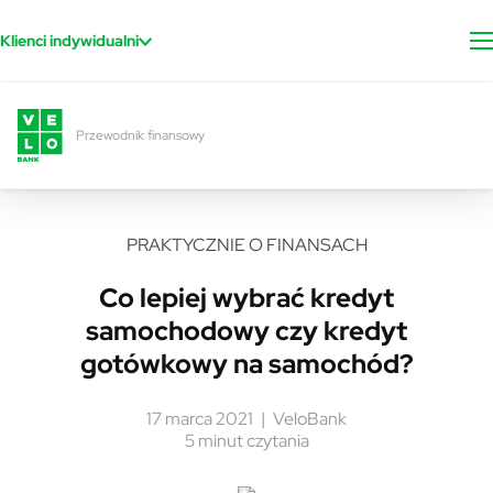
Przejdź do treści
Klienci indywidualni
Przewodnik finansowy
PRAKTYCZNIE O FINANSACH
Co lepiej wybrać kredyt
samochodowy czy kredyt
gotówkowy na samochód?
17 marca 2021
VeloBank
5 minut czytania