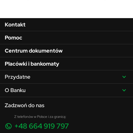
Menu w stopce
Kontakt
Pomoc
Centrum dokumentów
Placówki i bankomaty
Przydatne
O Banku
Zadzwoń do nas
Z telefonów w Polsce i za granicą:
+48 664 919 797