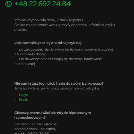
+48 22 692 24 84
Infolinia czynna całą dobę, 7 dni w tygodniu.
Opłata za połączenie według taryfy operatora. Infolinia w języku
polskim.
Jak skontaktujesz się z nami najszybciej:
• po zalogowaniu się do swojej bankowości mobilnej skorzystaj
z funkcji VeloPhone,
• lub dzwoniąc do nas zaloguj się do swojej bankowości
telefonicznej.
Nie pamiętasz loginu lub hasła do swojej bankowości?
Tutaj sprawdzisz, jak w prosty sposób możesz odzyskać:
•
Login
•
Hasło
Chcesz porozmawiać o kredycie hipotecznym
i samochodowym?
Zadzwoń na naszą infolinię:
od poniedziałku do piątku,
w godz. 08:00-20:00,