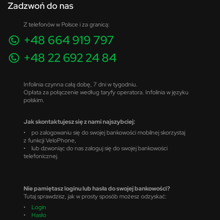
Zadzwoń do nas
Z telefonów w Polsce i za granicą:
+48 664 919 797
+48 22 692 24 84
Infolinia czynna całą dobę, 7 dni w tygodniu.
Opłata za połączenie według taryfy operatora. Infolinia w języku
polskim.
Jak skontaktujesz się z nami najszybciej:
• po zalogowaniu się do swojej bankowości mobilnej skorzystaj
z funkcji VeloPhone,
• lub dzwoniąc do nas zaloguj się do swojej bankowości
telefonicznej.
Nie pamiętasz loginu lub hasła do swojej bankowości?
Tutaj sprawdzisz, jak w prosty sposób możesz odzyskać:
•
Login
•
Hasło