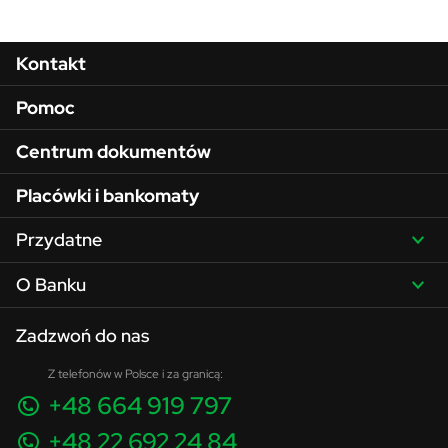
Menu w stopce
Kontakt
Pomoc
Centrum dokumentów
Placówki i bankomaty
Przydatne
O Banku
Zadzwoń do nas
Z telefonów w Polsce i za granicą:
+48 664 919 797
+48 22 692 24 84