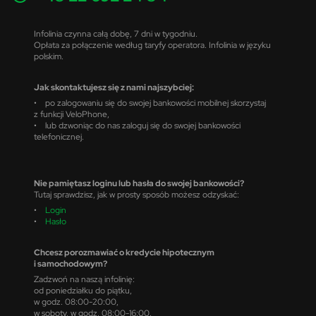
Infolinia czynna całą dobę, 7 dni w tygodniu.
Opłata za połączenie według taryfy operatora. Infolinia w języku
polskim.
Jak skontaktujesz się z nami najszybciej:
• po zalogowaniu się do swojej bankowości mobilnej skorzystaj
z funkcji VeloPhone,
• lub dzwoniąc do nas zaloguj się do swojej bankowości
telefonicznej.
Nie pamiętasz loginu lub hasła do swojej bankowości?
Tutaj sprawdzisz, jak w prosty sposób możesz odzyskać:
•
Login
•
Hasło
Chcesz porozmawiać o kredycie hipotecznym
i samochodowym?
Zadzwoń na naszą infolinię:
od poniedziałku do piątku,
w godz. 08:00-20:00,
w soboty, w godz. 08:00-16:00.