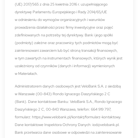
(UE) 2017/565 z dnia 25 kwietnia 2016 r. uzupełniającego
dyrektywę Parlamentu Europejskiego i Rady 2014/65/UE
w odniesieniu do wymogów organizacyjnych i warunków
prowadzenia działalności przez firmy inwestycyjne oraz pojęć
zdefiniowanych na potrzeby tej dyrektywy. Bank i jego spółki
(podmioty) zależne oraz pracownicy tych podmiotów mogą być
zainteresowani zawarciem lub być stroną transakcji finansowych,
w tym zawartych na instrumentach finansowych, których wynik jest
uzależniony od czynników (danych i informacji) wymienionych
w Materiałach.
Administratorem danych osobowych jest VeloBank S.A. z siedzibą
w Warszawie (00-843) Rondo Ignacego Daszyńskiego 2 C
(Bank). Dane kontaktowe Banku: VeloBank S.A., Rondo Ignacego
Daszyńskiego 2 C, 00-843 Warszawa, telefon: 664 919 797,
formularz:
https://www.velobank.pl/kontakt/formularz-kontaktowy
.
Dane kontaktowe Inspektora Ochrony Danych:
iod@velobank.pl
.
Bank przetwarza dane osobowe w odpowiedzi na zainteresowanie