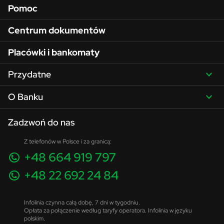
Pomoc
Centrum dokumentów
Placówki i bankomaty
Przydatne
O Banku
Zadzwoń do nas
Z telefonów w Polsce i za granicą:
+48 664 919 797
+48 22 692 24 84
Infolinia czynna całą dobę, 7 dni w tygodniu.
Opłata za połączenie według taryfy operatora. Infolinia w języku
polskim.