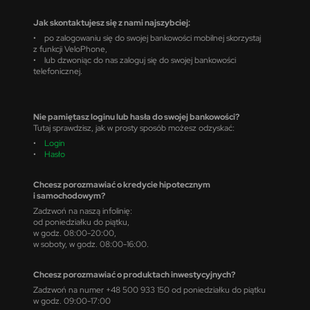
Jak skontaktujesz się z nami najszybciej:
• po zalogowaniu się do swojej bankowości mobilnej skorzystaj
z funkcji VeloPhone,
• lub dzwoniąc do nas zaloguj się do swojej bankowości
telefonicznej.
Nie pamiętasz loginu lub hasła do swojej bankowości?
Tutaj sprawdzisz, jak w prosty sposób możesz odzyskać:
•
Login
•
Hasło
Chcesz porozmawiać o kredycie hipotecznym
i samochodowym?
Zadzwoń na naszą infolinię:
od poniedziałku do piątku,
w godz. 08:00-20:00,
w soboty, w godz. 08:00-16:00.
Chcesz porozmawiać o produktach inwestycyjnych?
Zadzwoń na numer +48 500 933 150 od poniedziałku do piątku
w godz. 09:00-17:00