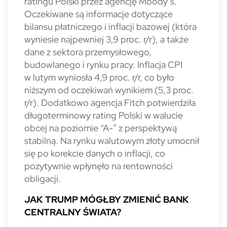
ratingu Polski przez agencję Moody’s.
Oczekiwane są informacje dotyczące
bilansu płatniczego i inflacji bazowej (która
wyniesie najpewniej 3,9 proc. r/r), a także
dane z sektora przemysłowego,
budowlanego i rynku pracy. Inflacja CPI
w lutym wyniosła 4,9 proc. r/r, co było
niższym od oczekiwań wynikiem (5,3 proc.
r/r). Dodatkowo agencja Fitch potwierdziła
długoterminowy rating Polski w walucie
obcej na poziomie “A-” z perspektywą
stabilną. Na rynku walutowym złoty umocnił
się po korekcie danych o inflacji, co
pozytywnie wpłynęło na rentowności
obligacji.
JAK TRUMP MÓGŁBY ZMIENIĆ BANK
CENTRALNY ŚWIATA?