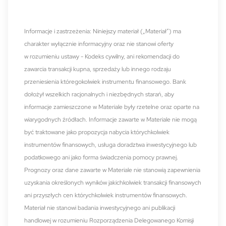
Informacje i zastrzeżenia: Niniejszy materiał („Materiał”) ma
charakter wyłącznie informacyjny oraz nie stanowi oferty
w rozumieniu ustawy - Kodeks cywilny, ani rekomendacji do
zawarcia transakcji kupna, sprzedaży lub innego rodzaju
przeniesienia któregokolwiek instrumentu finansowego. Bank
dołożył wszelkich racjonalnych i niezbędnych starań, aby
informacje zamieszczone w Materiale były rzetelne oraz oparte na
wiarygodnych źródłach. Informacje zawarte w Materiale nie mogą
być traktowane jako propozycja nabycia którychkolwiek
instrumentów finansowych, usługa doradztwa inwestycyjnego lub
podatkowego ani jako forma świadczenia pomocy prawnej.
Prognozy oraz dane zawarte w Materiale nie stanowią zapewnienia
uzyskania określonych wyników jakichkolwiek transakcji finansowych
ani przyszłych cen którychkolwiek instrumentów finansowych.
Materiał nie stanowi badania inwestycyjnego ani publikacji
handlowej w rozumieniu Rozporządzenia Delegowanego Komisji