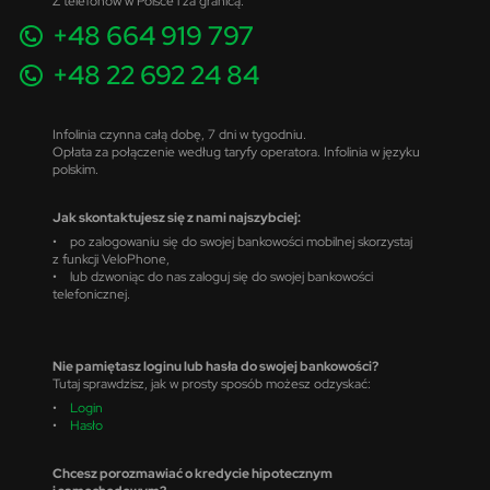
Z telefonów w Polsce i za granicą:
+48 664 919 797
+48 22 692 24 84
Infolinia czynna całą dobę, 7 dni w tygodniu.
Opłata za połączenie według taryfy operatora. Infolinia w języku
polskim.
Jak skontaktujesz się z nami najszybciej:
• po zalogowaniu się do swojej bankowości mobilnej skorzystaj
z funkcji VeloPhone,
• lub dzwoniąc do nas zaloguj się do swojej bankowości
telefonicznej.
Nie pamiętasz loginu lub hasła do swojej bankowości?
Tutaj sprawdzisz, jak w prosty sposób możesz odzyskać:
•
Login
•
Hasło
Chcesz porozmawiać o kredycie hipotecznym