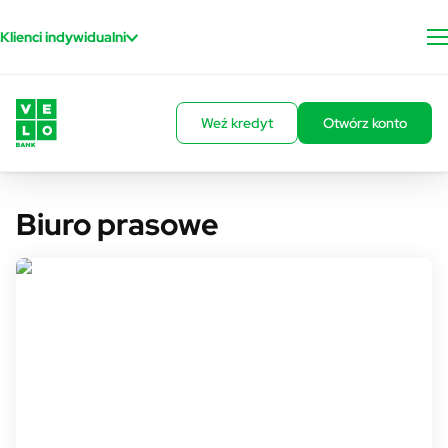
Przejdź do treści
Klienci indywidualni
Weź kredyt
Otwórz konto
Biuro prasowe
Rzecznik prasowy