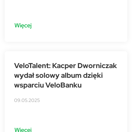
Więcej
VeloTalent: Kacper Dworniczak
wydał solowy album dzięki
wsparciu VeloBanku
09.05.2025
Więcej