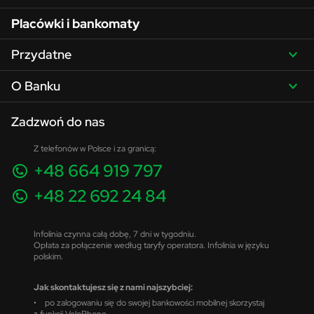
Placówki i bankomaty
Przydatne
O Banku
Zadzwoń do nas
Z telefonów w Polsce i za granicą:
+48 664 919 797
+48 22 692 24 84
Infolinia czynna całą dobę, 7 dni w tygodniu.
Opłata za połączenie według taryfy operatora. Infolinia w języku
polskim.
Jak skontaktujesz się z nami najszybciej:
• po zalogowaniu się do swojej bankowości mobilnej skorzystaj
z funkcji VeloPhone,