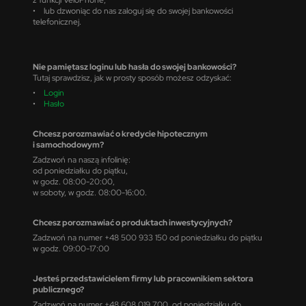
• lub dzwoniąc do nas zaloguj się do swojej bankowości
telefonicznej.
Nie pamiętasz loginu lub hasła do swojej bankowości?
Tutaj sprawdzisz, jak w prosty sposób możesz odzyskać:
•
Login
•
Hasło
Chcesz porozmawiać o kredycie hipotecznym
i samochodowym?
Zadzwoń na naszą infolinię:
od poniedziałku do piątku,
w godz. 08:00-20:00,
w soboty, w godz. 08:00-16:00.
Chcesz porozmawiać o produktach inwestycyjnych?
Zadzwoń na numer +48 500 933 150 od poniedziałku do piątku
w godz. 09:00-17:00
Jesteś przedstawicielem firmy lub pracownikiem sektora
publicznego?
Zadzwoń na numer +48 608 019 700, od poniedziałku do