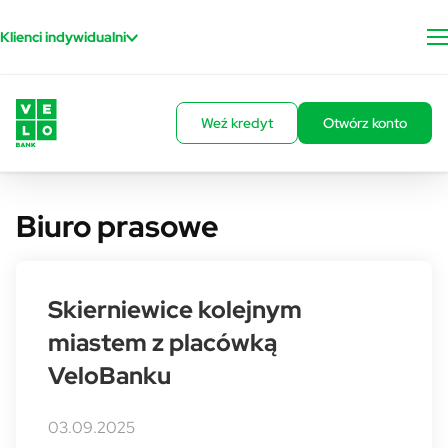
Przejdź do treści
Klienci indywidualni
Weź kredyt
Otwórz konto
Biuro prasowe
Skierniewice kolejnym
miastem z placówką
VeloBanku
03.09.2025