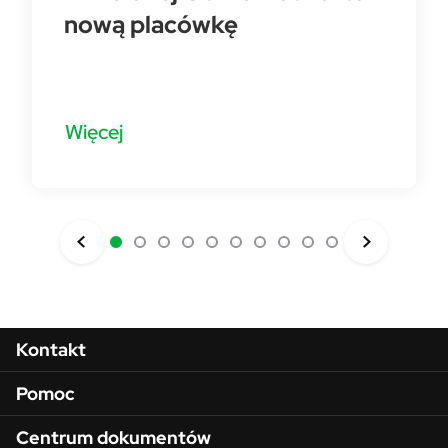
nową placówkę
Więcej
Menu w stopce
Kontakt
Pomoc
Centrum dokumentów