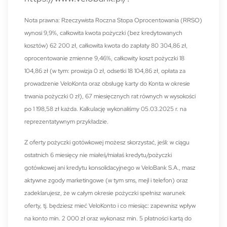
Nota prawna: Rzeczywista Roczna Stopa Oprocentowania (RRSO)
wynosi 9,9%, całkowita kwota pożyczki (bez kredytowanych
kosztów) 62 200 zł, całkowita kwota do zapłaty 80 304,86 zł,
oprocentowanie zmienne 9,46%, całkowity koszt pożyczki 18
104,86 zł (w tym: prowizja 0 zł, odsetki 18 104,86 zł, opłata za
prowadzenie VeloKonta oraz obsługę karty do Konta w okresie
trwania pożyczki 0 zł), 67 miesięcznych rat równych w wysokości
po 1 198,58 zł każda. Kalkulację wykonaliśmy 05.03.2025 r. na
reprezentatywnym przykładzie.
Z oferty pożyczki gotówkowej możesz skorzystać, jeśli: w ciągu
ostatnich 6 miesięcy nie miałeś/miałaś kredytu/pożyczki
gotówkowej ani kredytu konsolidacyjnego w VeloBank S.A., masz
aktywne zgody marketingowe (w tym sms, mejl i telefon) oraz
zadeklarujesz, że w całym okresie pożyczki spełnisz warunek
oferty, tj. będziesz mieć VeloKonto i co miesiąc: zapewnisz wpływ
na konto min. 2 000 zł oraz wykonasz min. 5 płatności kartą do