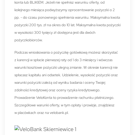
konta lub BLIKIEM. Jeżeli nie spełnisz warunku oferty, od
kolejnego miesiąca podwyższymy oprocentowanie pożyczki o 2
pp. - do czasu ponownego spełnienia warunku. Maksymalna kwota
pożyczki 200 tys. zł na okres do 10 lat. Maksymalna kwota pożyczki
w wysokości 300 tysięcy zł dostępna jest dla dwóch
pożyczkobiorców.
Podczas wnioskowania o pożyczkę gotówkową możesz skorzystać
z karencji w spłacie pierwszej raty od 1 do 3 miesięcy i wówczas
warunki kosztowe pożyczki ulegną zmianie. W okresie karencji nie
spłacasz kapitału ani odsetek. Udzielenie, wysokość pożyczki oraz
warunki pożyczki zależą od wyniku badania i oceny Twojej
zdolności kredytowej oraz oceny ryzyka kredytowego.
Prowadzenie VeloKonta to prowadzenie rachunku płatniczego.
Szczegółowe warunki oferty, w tym opłaty i prowizje, znajdziesz
w placówkach oraz na velobank.pl.