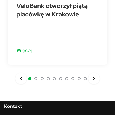
VeloBank otworzył piątą
placówkę w Krakowie
Więcej
Menu w stopce
Kontakt