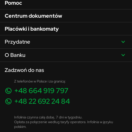
Pomoc
Centrum dokumentów
Placówki i bankomaty
Przydatne
O Banku
Zadzwoń do nas
Z telefonów w Polsce i za granicą:
+48 664 919 797
+48 22 692 24 84
Infolinia czynna całą dobę, 7 dni w tygodniu.
Opłata za połączenie według taryfy operatora. Infolinia w języku
polskim.