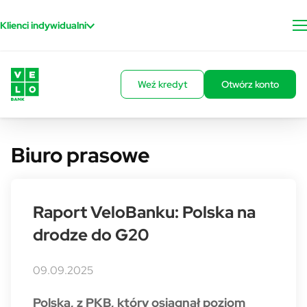
Przejdź do treści
Klienci indywidualni
Weź kredyt
Otwórz konto
Biuro prasowe
Raport VeloBanku: Polska na
drodze do G20
09.09.2025
Polska, z PKB, który osiągnął poziom