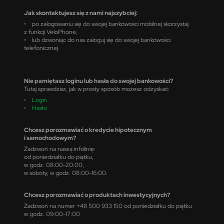
Jak skontaktujesz się z nami najszybciej:
• po zalogowaniu się do swojej bankowości mobilnej skorzystaj
z funkcji VeloPhone,
• lub dzwoniąc do nas zaloguj się do swojej bankowości
telefonicznej.
Nie pamiętasz loginu lub hasła do swojej bankowości?
Tutaj sprawdzisz, jak w prosty sposób możesz odzyskać:
•
Login
•
Hasło
Chcesz porozmawiać o kredycie hipotecznym
i samochodowym?
Zadzwoń na naszą infolinię:
od poniedziałku do piątku,
w godz. 08:00-20:00,
w soboty, w godz. 08:00-16:00.
Chcesz porozmawiać o produktach inwestycyjnych?
Zadzwoń na numer +48 500 933 150 od poniedziałku do piątku
w godz. 09:00-17:00