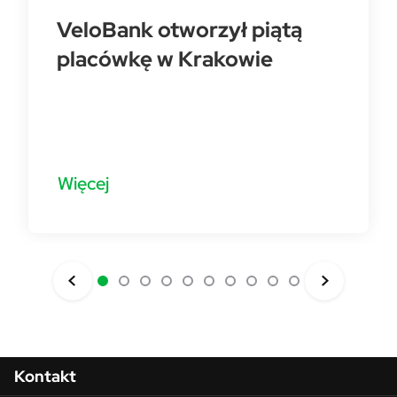
VeloBank otworzył piątą
placówkę w Krakowie
Więcej
Menu w stopce
Kontakt