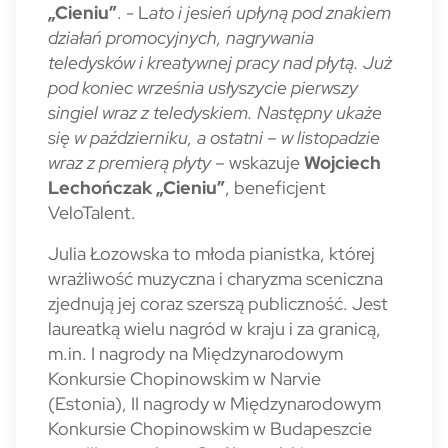
„Cieniu”
. - L
ato i jesień upłyną pod znakiem
działań promocyjnych, nagrywania
teledysków i kreatywnej pracy nad płytą. Już
pod koniec września usłyszycie pierwszy
singiel wraz z teledyskiem. Następny ukaże
się w październiku, a ostatni – w listopadzie
wraz z premierą płyty –
wskazuje
Wojciech
Lechończak „Cieniu”
, beneficjent
VeloTalent.
Julia Łozowska to młoda pianistka, której
wrażliwość muzyczna i charyzma sceniczna
zjednują jej coraz szerszą publiczność. Jest
laureatką wielu nagród w kraju i za granicą,
m.in. I nagrody na Międzynarodowym
Konkursie Chopinowskim w Narvie
(Estonia), II nagrody w Międzynarodowym
Konkursie Chopinowskim w Budapeszcie