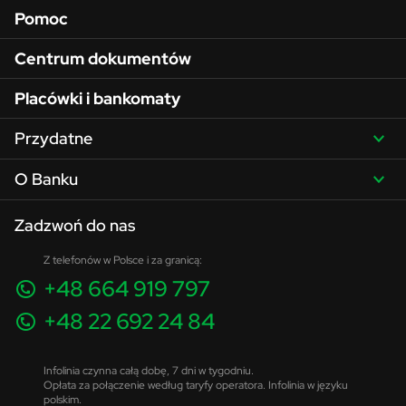
Pomoc
Centrum dokumentów
Placówki i bankomaty
Przydatne
O Banku
Zadzwoń do nas
Z telefonów w Polsce i za granicą:
+48 664 919 797
+48 22 692 24 84
Infolinia czynna całą dobę, 7 dni w tygodniu.
Opłata za połączenie według taryfy operatora. Infolinia w języku
polskim.