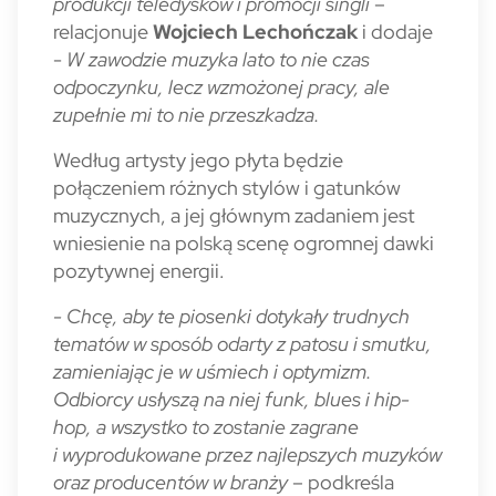
produkcji teledysków i promocji singli
–
relacjonuje
Wojciech Lechończak
i dodaje
-
W zawodzie muzyka lato to nie czas
odpoczynku, lecz wzmożonej pracy, ale
zupełnie mi to nie przeszkadza.
Według artysty jego płyta będzie
połączeniem różnych stylów i gatunków
muzycznych, a jej głównym zadaniem jest
wniesienie na polską scenę ogromnej dawki
pozytywnej energii.
- Chcę, aby te piosenki dotykały trudnych
tematów w sposób odarty z patosu i smutku,
zamieniając je w uśmiech i optymizm.
Odbiorcy usłyszą na niej funk, blues i hip-
hop, a wszystko to zostanie zagrane
i wyprodukowane przez najlepszych muzyków
oraz producentów w branży
– podkreśla