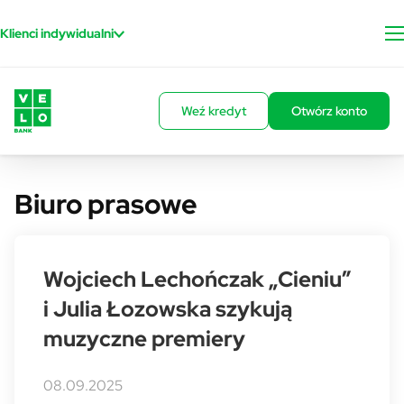
Przejdź do treści
Klienci indywidualni
Weź kredyt
Otwórz konto
Biuro prasowe
Wojciech Lechończak „Cieniu”
i Julia Łozowska szykują
muzyczne premiery
08.09.2025