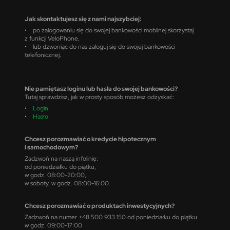
Jak skontaktujesz się z nami najszybciej:
• po zalogowaniu się do swojej bankowości mobilnej skorzystaj
z funkcji VeloPhone,
• lub dzwoniąc do nas zaloguj się do swojej bankowości
telefonicznej.
Nie pamiętasz loginu lub hasła do swojej bankowości?
Tutaj sprawdzisz, jak w prosty sposób możesz odzyskać:
•
Login
•
Hasło
Chcesz porozmawiać o kredycie hipotecznym
i samochodowym?
Zadzwoń na naszą infolinię:
od poniedziałku do piątku,
w godz. 08:00-20:00,
w soboty, w godz. 08:00-16:00.
Chcesz porozmawiać o produktach inwestycyjnych?
Zadzwoń na numer +48 500 933 150 od poniedziałku do piątku
w godz. 09:00-17:00