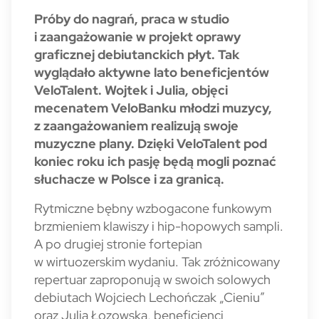
Próby do nagrań, praca w studio
i zaangażowanie w projekt oprawy
graficznej debiutanckich płyt. Tak
wyglądało aktywne lato beneficjentów
VeloTalent. Wojtek i Julia, objęci
mecenatem VeloBanku młodzi muzycy,
z zaangażowaniem realizują swoje
muzyczne plany. Dzięki VeloTalent pod
koniec roku ich pasję będą mogli poznać
słuchacze w Polsce i za granicą.
Rytmiczne bębny wzbogacone funkowym
brzmieniem klawiszy i hip-hopowych sampli.
A po drugiej stronie fortepian
w wirtuozerskim wydaniu. Tak zróżnicowany
repertuar zaproponują w swoich solowych
debiutach Wojciech Lechończak „Cieniu”
oraz Julia Łozowska, beneficjenci