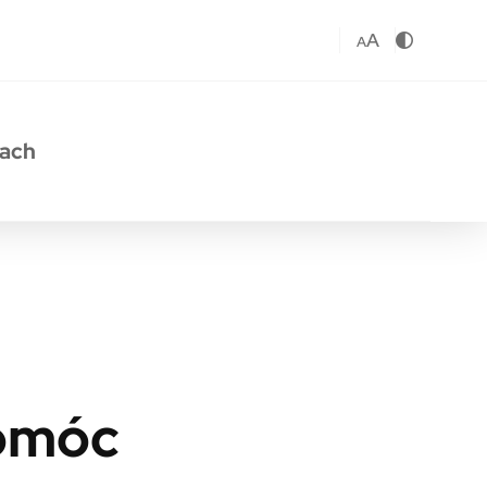
A
A
sach
pomóc