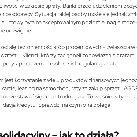
liwości w zakresie spłaty. Banki przed udzieleniem pożyc
ioskodawcy. Sytuacja takiej osoby może się jednak zmie
a umowy była na akceptowalnym poziomie, nagle może s
ie udźwignie.
ć się też zmienność stóp procentowych – zwłaszcza w o
wzrostu. Klienci, którzy zaciągnęli zobowiązania z ratami
poty z poradzeniem sobie z ich regularną spłatą.
 jest korzystanie z wielu produktów finansowych jednoc
arcie, leasing na samochód, raty za zakup sprzętu AGD? 
a może stawać się coraz trudniejsza. To właśnie w tym o
idacja kredytu. Sprawdź, na czym ona polega.
olidacyjny – jak to działa?