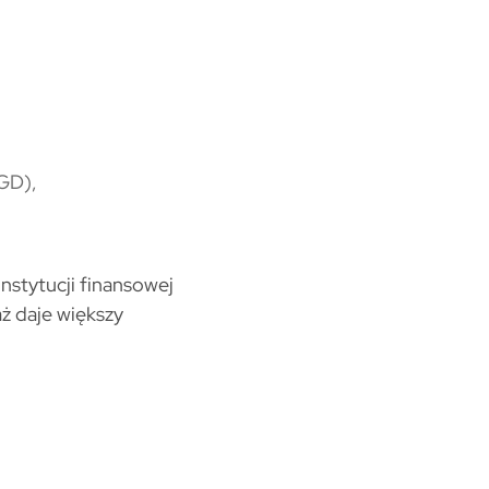
AGD),
nstytucji finansowej
aż daje większy