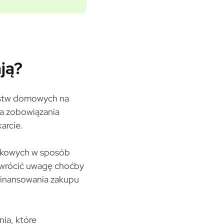
ją?
arstw domowych na
ma zobowiązania
arcie.
bankowych w sposób
zwrócić uwagę choćby
 finansowania zakupu
nia, które