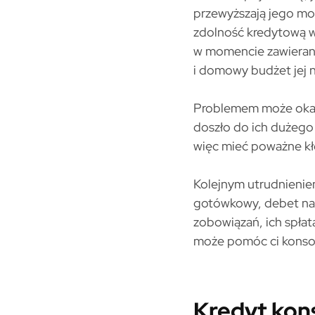
przewyższają jego moż
zdolność kredytową wn
w momencie zawierani
i domowy budżet jej n
Problemem może okaza
doszło do ich dużego 
więc mieć poważne kło
Kolejnym utrudnieniem
gotówkowy, debet na k
zobowiązań, ich spłat
może pomóc ci konsol
Kredyt kons