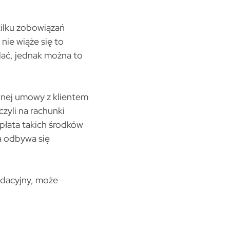
kilku zobowiązań
 nie wiąże się to
dać, jednak można to
wnej umowy z klientem
zyli na rachunki
płata takich środków
a odbywa się
idacyjny, może