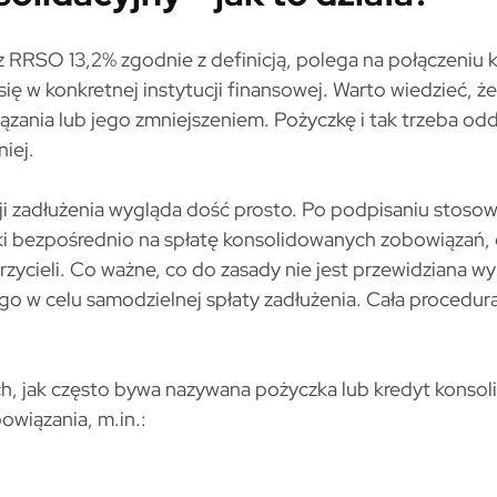
 RRSO 13,2% zgodnie z definicją, polega na połączeniu 
się w konkretnej instytucji finansowej. Warto wiedzieć, że
zania lub jego zmniejszeniem. Pożyczkę i tak trzeba od
iej.
ji zadłużenia wygląda dość prosto. Po podpisaniu stoso
i bezpośrednio na spłatę konsolidowanych zobowiązań, c
ycieli. Co ważne, co do zasady nie jest przewidziana wy
o w celu samodzielnej spłaty zadłużenia. Cała procedur
h, jak często bywa nazywana pożyczka lub kredyt konsol
wiązania, m.in.: