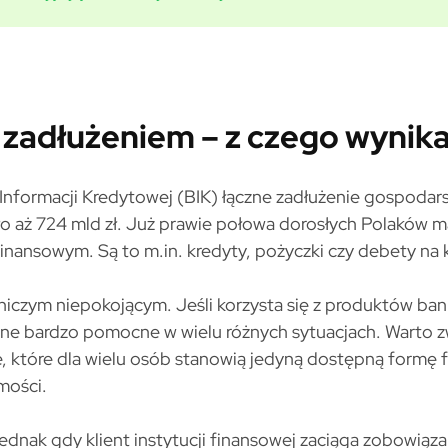
 zadłużeniem – z czego wynika
Informacji Kredytowej (BIK) łączne zadłużenie gospod
ło aż 724 mld zł. Już prawie połowa dorosłych Polaków 
finansowym. Są to m.in. kredyty, pożyczki czy debety na k
t niczym niepokojącym. Jeśli korzysta się z produktów 
ne bardzo pomocne w wielu różnych sytuacjach. Warto 
e, które dla wielu osób stanowią jedyną dostępną formę
mości.
jednak gdy klient instytucji finansowej zaciąga zobowiąza