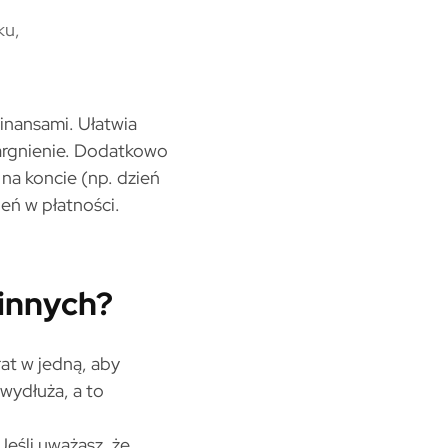
ku,
inansami. Ułatwia
ztargnienie. Dodatkowo
 na koncie (np. dzień
eń w płatności.
 innych?
at w jedną, aby
wydłuża, a to
Jeśli uważasz, że