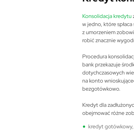
Konsolidacja kredytu
z
w jedno, które spłaca 
z umorzeniem zobowią
robić znacznie wygodn
Procedura konsolidac
bank przekazuje środk
dotychczasowych wierz
na konto wnioskująceg
bezgotówkowo.
Kredyt dla zadłużonyc
obejmować różne zobo
kredyt gotówkowy,