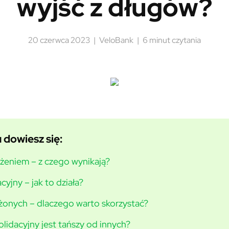
wyjść z długów?
20 czerwca 2023
VeloBank
6 minut czytania
 dowiesz się:
użeniem – z czego wynikają?
cyjny – jak to działa?
użonych – dlaczego warto skorzystać?
olidacyjny jest tańszy od innych?