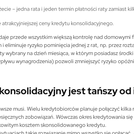
cie – jedna rata i jeden termin płatności raty zamiast kil
 atrakcyjniejszej ceny kredytu konsolidacyjnego.
 daje przede wszystkim większą kontrolę nad domowymi f
i eliminuje ryzyko pominięcia jednej z rat, np. przez ro
aty wybrany na dzień miesiąca, w którym posiadasz środki
wpływu wynagrodzenia) pozwoli zmniejszyć ryzyko opóźni
konsolidacyjny jest tańszy od
wsze musi. Wielu kredytobiorców planuje połączyć kilka r
sięcznych zobowiązań. Wówczas okres kredytowania się 
łkowitym kosztem skonsolidowanego kredytu.
ytuacjach takie rozwiązanie mimo wszystko się opłacać. 