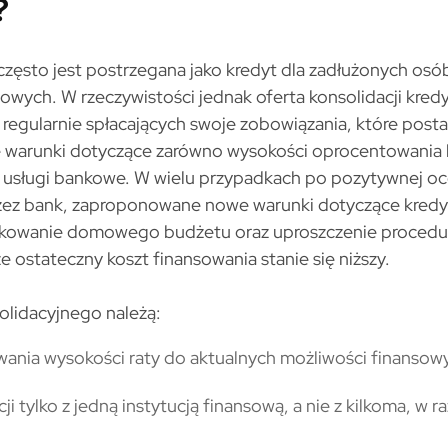
?
często jest postrzegana jako kredyt dla zadłużonych osób,
owych. W rzeczywistości jednak oferta konsolidacji kred
regularnie spłacających swoje zobowiązania, które post
warunki dotyczące zarówno wysokości oprocentowania k
łe usługi bankowe. W wielu przypadkach po pozytywnej oc
rzez bank, zaproponowane nowe warunki dotyczące kredy
dkowanie domowego budżetu oraz uproszczenie procedur
e ostateczny koszt finansowania stanie się niższy.
olidacyjnego należą:
nia wysokości raty do aktualnych możliwości finansow
i tylko z jedną instytucją finansową, a nie z kilkoma, w 