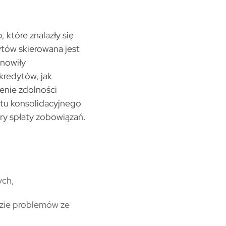
 które znalazły się
ytów skierowana jest
anowiły
redytów, jak
enie zdolności
tu konsolidacyjnego
y spłaty zobowiązań.
ych,
razie problemów ze