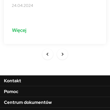
24.04.2024
Więcej
Menu w stopce
Kontakt
Pomoc
Centrum dokumentów