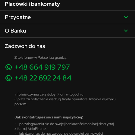
Placówki i bankomaty
Przydatne
O Banku
Zadzwoń do nas
Z telefonów w Polsce i za granicą:
+48 664 919 797
+48 22 692 24 84
Infolinia czynna całą dobę, 7 dni w tygodniu.
Opłata za połączenie według taryfy operatora. Infolinia w języku
polskim.
Jak skontaktujesz się z nami najszybciej:
• po zalogowaniu się do swojej bankowości mobilnej skorzystaj
z funkcji VeloPhone,
• lub dzwoniąc do nas zaloguj się do swojej bankowości