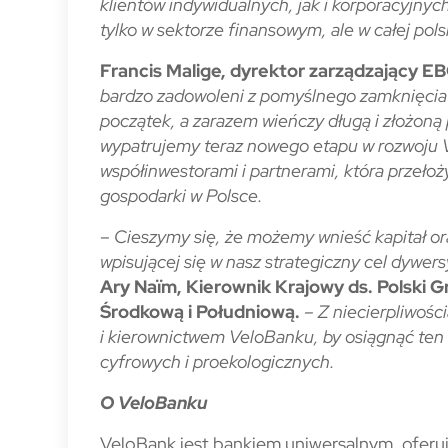
klientów indywidualnych, jak i korporacyjny
tylko w sektorze finansowym, ale w całej pol
Francis Malige, dyrektor zarządzający EB
bardzo zadowoleni z pomyślnego zamknięcia 
początek, a zarazem wieńczy długą i złożoną 
wypatrujemy teraz nowego etapu w rozwoju V
współinwestorami i partnerami, która przełoży
gospodarki w Polsce.
– Cieszymy się, że możemy wnieść kapitał ora
wpisującej się w nasz strategiczny cel dywers
Ary Naïm, Kierownik Krajowy ds. Polski 
Środkową i Południową.
– Z niecierpliwośc
i kierownictwem VeloBanku, by osiągnąć ten 
cyfrowych i proekologicznych.
O VeloBanku
VeloBank jest bankiem uniwersalnym, oferu