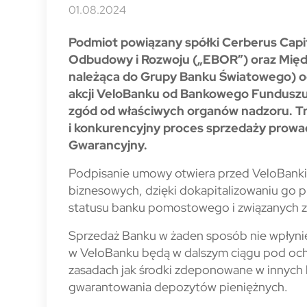
01.08.2024
Podmiot powiązany spółki Cerberus Capit
Odbudowy i Rozwoju („EBOR”) oraz Międ
należąca do Grupy Banku Światowego) ogł
akcji VeloBanku od Bankowego Funduszu
zgód od właściwych organów nadzoru. Tra
i konkurencyjny proces sprzedaży prow
Gwarancyjny.
Podpisanie umowy otwiera przed VeloBanki
biznesowych, dzięki dokapitalizowaniu go pr
statusu banku pomostowego i związanych z 
Sprzedaż Banku w żaden sposób nie wpłynie
w VeloBanku będą w dalszym ciągu pod oc
zasadach jak środki zdeponowane w innych
gwarantowania depozytów pieniężnych.