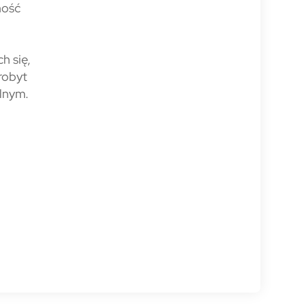
ność
h się,
robyt
alnym.