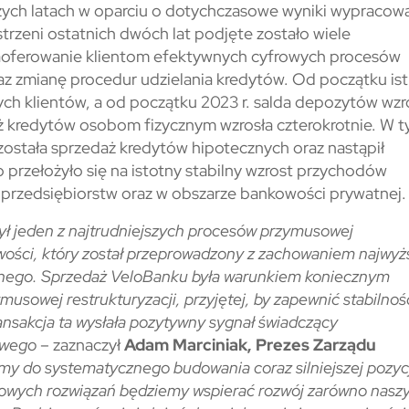
szych latach w oparciu o dotychczasowe wyniki wypracow
trzeni ostatnich dwóch lat podjęte zostało wiele
 zaoferowanie klientom efektywnych cyfrowych procesów
az zmianę procedur udzielania kredytów. Od początku ist
ch klientów, a od początku 2023 r. salda depozytów wzr
daż kredytów osobom fizycznym wzrosła czterokrotnie. W 
stała sprzedaż kredytów hipotecznych oraz nastąpił
 przełożyło się na istotny stabilny wzrost przychodów
a przedsiębiorstw oraz w obszarze bankowości prywatnej.
ł jeden z najtrudniejszych procesów przymusowej
kowości, który został przeprowadzony z zachowaniem najwy
nijnego. Sprzedaż VeloBanku była warunkiem koniecznym
usowej restrukturyzacji, przyjętej, by zapewnić stabilnoś
nsakcja ta wysłała pozytywny sygnał świadczący
owego
– zaznaczył
Adam Marciniak, Prezes Zarządu
y do systematycznego budowania coraz silniejszej pozycj
nowych rozwiązań będziemy wspierać rozwój zarówno nasz