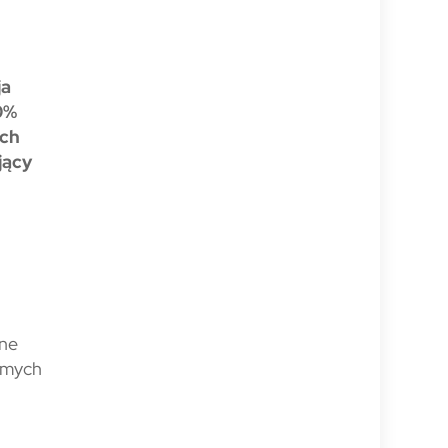
ja
0%
ych
jący
one
amych