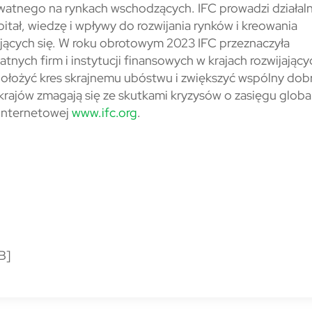
watnego na rynkach wschodzących. IFC prowadzi działal
itał, wiedzę i wpływy do rozwijania rynków i kreowania
ających się. W roku obrotowym 2023 IFC przeznaczyła
nych firm i instytucji finansowych w krajach rozwijającyc
położyć kres skrajnemu ubóstwu i zwiększyć wspólny dob
krajów zmagają się ze skutkami kryzysów o zasięgu glob
 internetowej
www.ifc.org
.