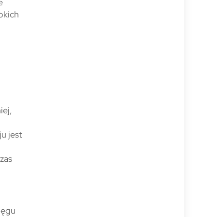
e
okich
ej,
u jest
zas
ięgu