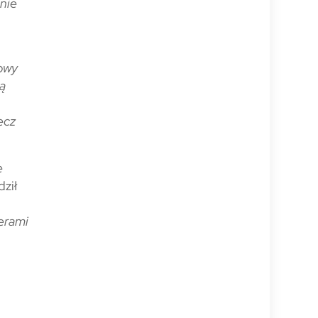
 nie
nowy
ią
ecz
e
dził
erami