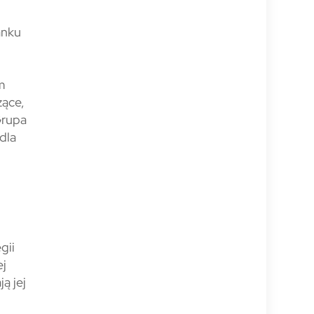
i
anku
m
żące,
Grupa
dla
gii
ej
ą jej