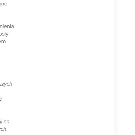
ane
nienia
osły
tym
ższych
ć
i na
ych