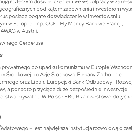
ują rozległym doświadczeniem we współpracy w zakresi
w geograficznych pod kątem zapewniania inwestorom wys
erus posiada bogate doświadczenie w inwestowaniu
 tym w Europie – np. CCF i My Money Bank we Francji,
AWAG w Austrii.
prawnego Cerberusa.
u
ra prywatnego po upadku komunizmu w Europie Wschodni
ropy Środkowej po Azję Środkową, Bałkany Zachodnie,
iemnego oraz Liban. Europejski Bank Odbudowy i Rozwoj
jów, a ponadto przyciąga duże bezpośrednie inwestycje
biorstwa prywatne. W Polsce EBOR zainwestował dotychc
j
Światowego – jest największą instytucją rozwojową o zas