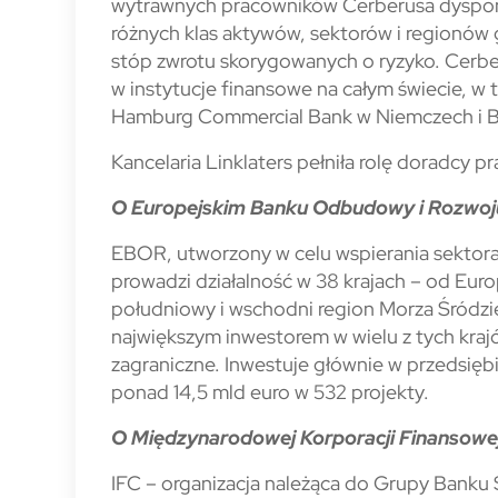
wytrawnych pracowników Cerberusa dyspon
różnych klas aktywów, sektorów i regionó
stóp zwrotu skorygowanych o ryzyko. Cerb
w instytucje finansowe na całym świecie, w
Hamburg Commercial Bank w Niemczech i B
Kancelaria Linklaters pełniła rolę doradcy 
O Europejskim Banku Odbudowy i Rozwoj
EBOR, utworzony w celu wspierania sekto
prowadzi działalność w 38 krajach – od Eu
południowy i wschodni region Morza Śródz
największym inwestorem w wielu z tych kra
zagraniczne. Inwestuje głównie w przedsię
ponad 14,5 mld euro w 532 projekty.
O Międzynarodowej Korporacji Finansowe
IFC – organizacja należąca do Grupy Banku 