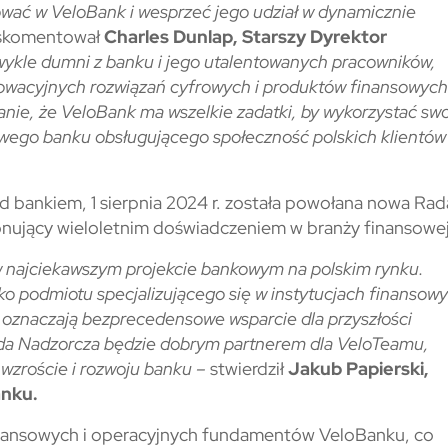
wać w VeloBank i wesprzeć jego udział w dynamicznie
skomentował
Charles Dunlap, Starszy Dyrektor
ykle dumni z banku i jego utalentowanych pracowników,
nowacyjnych rozwiązań cyfrowych i produktów finansowych
nie, że VeloBank ma wszelkie zadatki, by wykorzystać sw
owego banku obsługującego społeczność polskich klientów
 bankiem, 1 sierpnia 2024 r. została powołana nowa Rad
ponujący wieloletnim doświadczeniem w branży finansowej
w najciekawszym projekcie bankowym na polskim rynku.
o podmiotu specjalizującego się w instytucjach finansow
 oznaczają bezprecedensowe wsparcie dla przyszłości
da Nadzorcza będzie dobrym partnerem dla VeloTeamu,
m wzroście i rozwoju banku –
stwierdził
Jakub Papierski,
anku.
finansowych i operacyjnych fundamentów VeloBanku, co