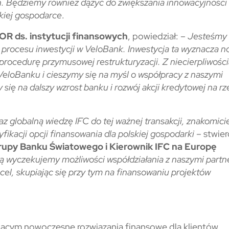
ch. Będziemy również dążyć do zwiększania innowacyjności
skiej gospodarce
.
OR ds. instytucji finansowych
, powiedział: –
Jesteśmy
procesu inwestycji w VeloBank. Inwestycja ta wyznacza 
procedurę przymusowej restrukturyzacji. Z niecierpliwośc
eloBanku i cieszymy się na myśl o współpracy z naszymi
 się na dalszy wzrost banku i rozwój akcji kredytowej na rz
z globalną wiedzę IFC do tej ważnej transakcji, znakomici
yfikacji opcji finansowania dla polskiej gospodarki –
stwier
Grupy Banku Światowego i Kierownik IFC na Europę
ią wyczekujemy możliwości współdziałania z naszymi partn
cel, skupiając się przy tym na finansowaniu projektów
jącym nowoczesne rozwiązania finansowe dla klientów