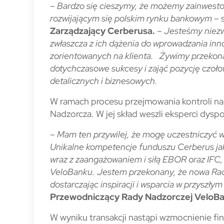
–
Bardzo się cieszymy, że możemy zainwesto
rozwijającym się polskim rynku bankowym
– 
Zarządzający Cerberusa.
–
Jesteśmy niezw
zwłaszcza z ich dążenia do wprowadzania in
zorientowanych na klienta. Żywimy przekona
dotychczasowe sukcesy i zająć pozycję czoł
detalicznych i biznesowych.
W ramach procesu przejmowania kontroli nad
Nadzorcza. W jej skład weszli eksperci dys
– Mam ten przywilej, że mogę uczestniczyć 
Unikalne kompetencje funduszu Cerberus jak
wraz z zaangażowaniem i siłą EBOR oraz IFC,
VeloBanku. Jestem przekonany, że nowa Ra
dostarczając inspiracji i wsparcia w przyszły
Przewodniczący Rady Nadzorczej VeloB
W wyniku transakcji nastąpi wzmocnienie 