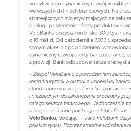
umożliwi jego dynamiczny rozwój w najbliż
we wszystkich liniach biznesowych. Na przes
strategicznych inicjatyw mających na celu
obsługi, poszerzenie oferty produktowej or
VeloBanku pozyskał on blisko 300 tys. nowy
o 16 mld zł. Od października 2022 r. sprze
samym okresie z powodzeniem wznowiona zo
dynamiczny rozwój oferty bancassurance, co
z prowizji. Bank odbudował także ofertę dl
–
Zespół VeloBanku z powodzeniem zakończy
restrukturyzacji w historii europejskiej ban
standardów oraz w zgodzie z literą prawa u
i niezbędnym do zakończenia procedury przym
całego sektora bankowego. Jednocześnie tra
o bezpieczeństwie polskiego sektora finans
VeloBanku,
dodając: –
Jako VeloBank dążym
polskim rynku. Poprzez ambitne wdrożenia 