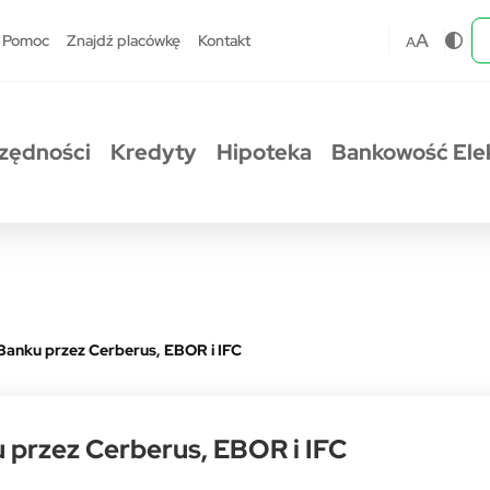
A
Pomoc
Znajdź placówkę
Kontakt
A
zędności
Kredyty
Hipoteka
Bankowość Ele
loBanku przez Cerberus, EBOR i IFC
u przez Cerberus, EBOR i IFC