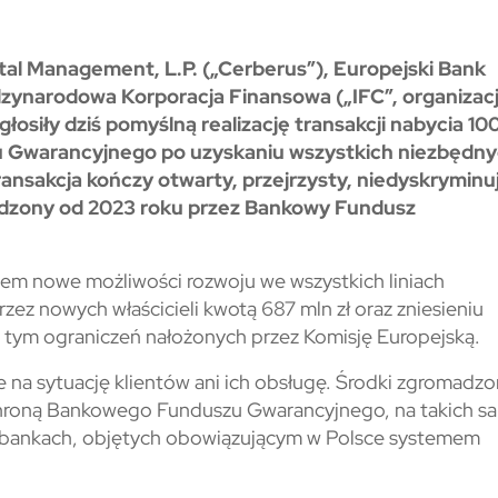
al Management, L.P. („Cerberus”), Europejski Bank
zynarodowa Korporacja Finansowa („IFC”, organizac
osiły dziś pomyślną realizację transakcji nabycia 10
 Gwarancyjnego po uzyskaniu wszystkich niezbędn
nsakcja kończy otwarty, przejrzysty, niedyskryminu
adzony od 2023 roku przez Bankowy Fundusz
em nowe możliwości rozwoju we wszystkich liniach
zez nowych właścicieli kwotą 687 mln zł oraz zniesieniu
tym ograniczeń nałożonych przez Komisję Europejską.
 na sytuację klientów ani ich obsługę. Środki zgromadz
hroną Bankowego Funduszu Gwarancyjnego, na takich s
 bankach, objętych obowiązującym w Polsce systemem