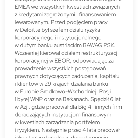
EMEA we wszystkich kwestiach związanych
z kredytami zagrożonymi i finansowaniem
lewarowanym. Przed podjęciem pracy
w Deloitte był szefem działu ryzyka
korporacyjnego i instytucjonalnego
w dużym banku austriackim BAWAG PSK.
Wcześniej kierował działem restrukturyzacji
korporacyjnej w EBOR, odpowiadając za
prowadzenie wszystkich postępowań
prawnych dotyczących zadłużenia, kapitału
i klientów w 29 krajach działania banku
w Europie Środkowo-Wschodniej, Rosji
i byłej WNP oraz na Bałkanach. Spędził 6 lat
w Azji, gdzie pracował dla Big 4 i innych firm
doradzających instytucjom finansowym
w kwestiach zarządzania portfelem
i ryzykiem. Następnie przez 4 lata pracował
jako starszy doradca w departamencie