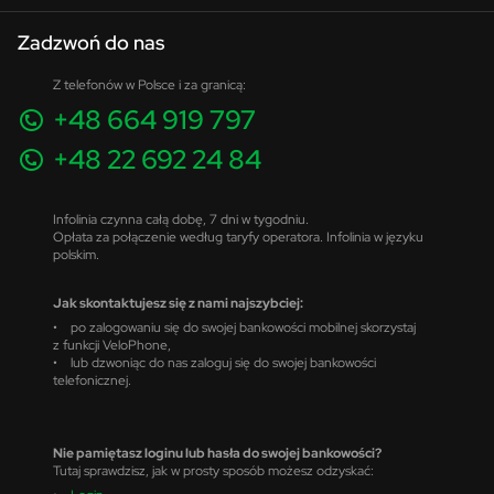
Zadzwoń do nas
Z telefonów w Polsce i za granicą:
+48 664 919 797
+48 22 692 24 84
Infolinia czynna całą dobę, 7 dni w tygodniu.
Opłata za połączenie według taryfy operatora. Infolinia w języku
polskim.
Jak skontaktujesz się z nami najszybciej:
• po zalogowaniu się do swojej bankowości mobilnej skorzystaj
z funkcji VeloPhone,
• lub dzwoniąc do nas zaloguj się do swojej bankowości
telefonicznej.
Nie pamiętasz loginu lub hasła do swojej bankowości?
Tutaj sprawdzisz, jak w prosty sposób możesz odzyskać: