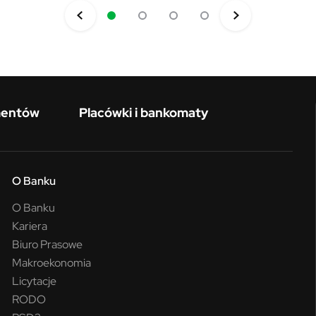
mentów
Placówki i bankomaty
O Banku
O Banku
Kariera
Biuro Prasowe
Makroekonomia
Licytacje
RODO