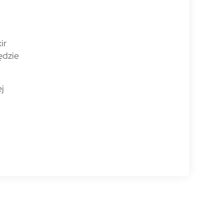
ir
ędzie
j