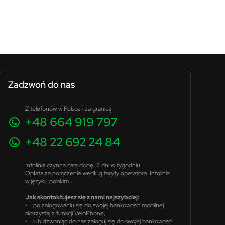
Zadzwoń do nas
Z telefonów w Polsce i za granicą:
+48 664 919 797
+48 22 692 24 84
Infolinia czynna całą dobę, 7 dni w tygodniu.
Opłata za połączenie według taryfy operatora. Infolinia
w języku polskim.
Jak skontaktujesz się z nami najszybciej:
• po zalogowaniu się do swojej bankowości mobilnej
skorzystaj z funkcji VeloPhone,
• lub dzwoniąc do nas zaloguj się do swojej bankowości