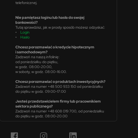
telefonicznej.
Nie pamiętasz loginu lub hasła do swojej
bankowości?
Tutaj sprawdzisz, jak w prosty sposób możesz odzyskać:
•
Login
•
Hasło
Chcesz porozmawiać o kredycie hipotecznym
i samochodowym?
Zadzwoń na naszą infolinię:
od poniedziałku do piątku,
w godz. 08:00-20:00,
w soboty, w godz. 08:00-16:00.
Chcesz porozmawiać o produktach inwestycyjnych?
Zadzwoń na numer +48 500 933 150 od poniedziałku
do piątku w godz. 09:00-17:00
Jesteś przedstawicielem firmy lub pracownikiem
sektora publicznego?
Zadzwoń na numer +48 608 019 700, od poniedziałku
do piątku w godz. 08:00-20.00