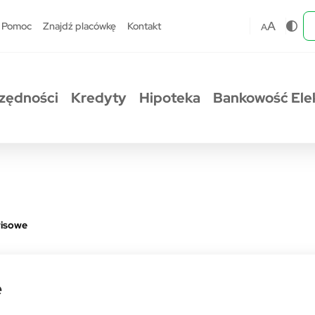
A
Pomoc
Znajdź placówkę
Kontakt
A
zędności
Kredyty
Hipoteka
Bankowość Ele
wisowe
e