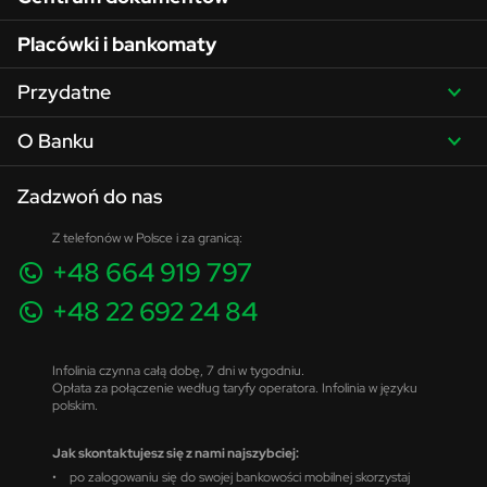
Placówki i bankomaty
Przydatne
O Banku
Zadzwoń do nas
Z telefonów w Polsce i za granicą:
+48 664 919 797
+48 22 692 24 84
Infolinia czynna całą dobę, 7 dni w tygodniu.
Opłata za połączenie według taryfy operatora. Infolinia w języku
polskim.
Jak skontaktujesz się z nami najszybciej:
• po zalogowaniu się do swojej bankowości mobilnej skorzystaj