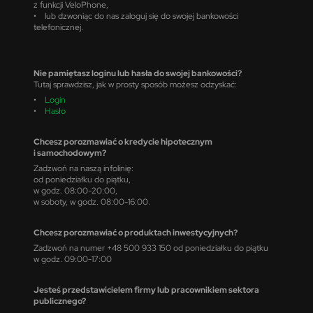
z funkcji VeloPhone,
• lub dzwoniąc do nas zaloguj się do swojej bankowości
telefonicznej.
Nie pamiętasz loginu lub hasła do swojej bankowości?
Tutaj sprawdzisz, jak w prosty sposób możesz odzyskać:
•
Login
•
Hasło
Chcesz porozmawiać o kredycie hipotecznym
i samochodowym?
Zadzwoń na naszą infolinię:
od poniedziałku do piątku,
w godz. 08:00-20:00,
w soboty, w godz. 08:00-16:00.
Chcesz porozmawiać o produktach inwestycyjnych?
Zadzwoń na numer +48 500 933 150 od poniedziałku do piątku
w godz. 09:00-17:00
Jesteś przedstawicielem firmy lub pracownikiem sektora
publicznego?