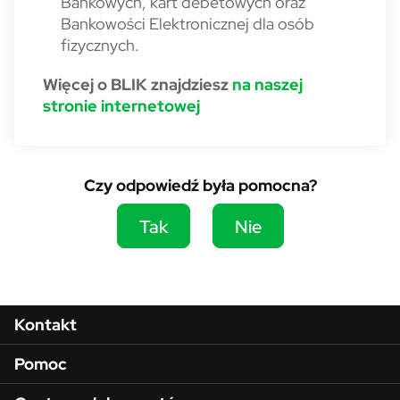
Bankowych, kart debetowych oraz
Bankowości Elektronicznej dla osób
fizycznych.
Więcej o BLIK znajdziesz
na naszej
stronie internetowej
Czy odpowiedź była pomocna?
Tak
Nie
Menu w stopce
Kontakt
Pomoc