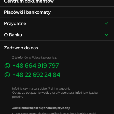
Centrum dokumentów
Placówki i bankomaty
Przydatne
O Banku
Zadzwoń do nas
Z telefonów w Polsce i za granicą:
+48 664 919 797
+48 22 692 24 84
Infolinia czynna całą dobę, 7 dni w tygodniu.
Opłata za połączenie według taryfy operatora. Infolinia w języku
polskim.
Jak skontaktujesz się z nami najszybciej:
• po zalogowaniu się do swojej bankowości mobilnej skorzystaj