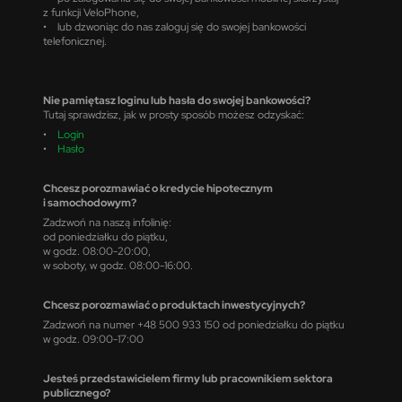
z funkcji VeloPhone,
• lub dzwoniąc do nas zaloguj się do swojej bankowości
telefonicznej.
Nie pamiętasz loginu lub hasła do swojej bankowości?
Tutaj sprawdzisz, jak w prosty sposób możesz odzyskać:
•
Login
•
Hasło
Chcesz porozmawiać o kredycie hipotecznym
i samochodowym?
Zadzwoń na naszą infolinię:
od poniedziałku do piątku,
w godz. 08:00-20:00,
w soboty, w godz. 08:00-16:00.
Chcesz porozmawiać o produktach inwestycyjnych?
Zadzwoń na numer +48 500 933 150 od poniedziałku do piątku
w godz. 09:00-17:00
Jesteś przedstawicielem firmy lub pracownikiem sektora
publicznego?