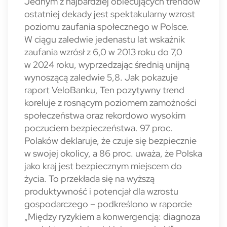
Jednym z najbardziej obiecujących trendów
ostatniej dekady jest spektakularny wzrost
poziomu zaufania społecznego w Polsce.
W ciągu zaledwie jedenastu lat wskaźnik
zaufania wzrósł z 6,0 w 2013 roku do 7,0
w 2024 roku, wyprzedzając średnią unijną
wynoszącą zaledwie 5,8. Jak pokazuje
raport VeloBanku, Ten pozytywny trend
koreluje z rosnącym poziomem zamożności
społeczeństwa oraz rekordowo wysokim
poczuciem bezpieczeństwa. 97 proc.
Polaków deklaruje, że czuje się bezpiecznie
w swojej okolicy, a 86 proc. uważa, że Polska
jako kraj jest bezpiecznym miejscem do
życia. To przekłada się na wyższą
produktywność i potencjał dla wzro­stu
gospodarczego – podkreślono w raporcie
„Między ryzykiem a konwergencją: diagnoza