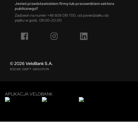
Jesteś przedstawicielem firmy lub pracownikiem sektora
publicznego?
Zadzwoń na numer +48 608 019 700, od poniedziałku do
piątku w godz. 08:00-20.00
© 2026 VeloBank S.A.
KOD BIC SWIFT: GBGCPLPK
APLIKACJA VELOBANK