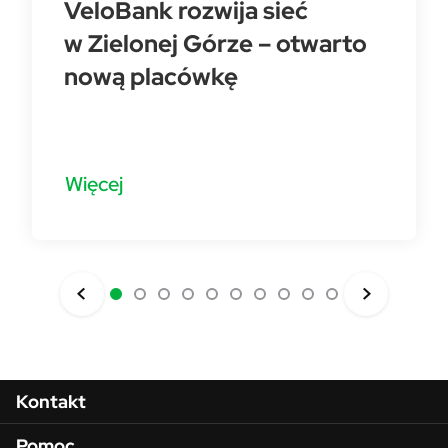
VeloBank rozwija sieć
w Zielonej Górze – otwarto
nową placówkę
Więcej
Menu w stopce
Kontakt
Pomoc