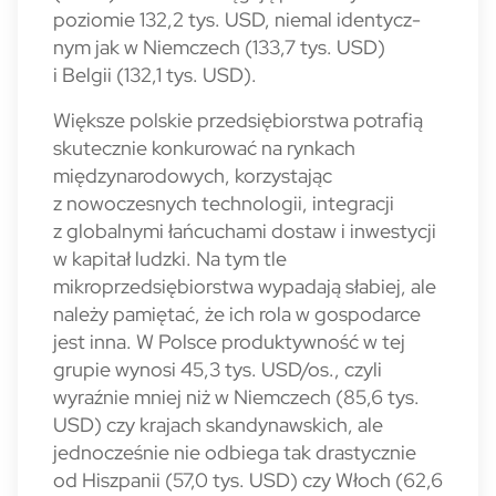
poziomie 132,2 tys. USD, niemal identycz­
nym jak w Niemczech (133,7 tys. USD)
i Belgii (132,1 tys. USD).
Większe polskie przedsiębiorstwa potrafią
skutecznie konku­rować na rynkach
międzynarodowych, ko­rzystając
z nowoczesnych technologii, in­tegracji
z globalnymi łańcuchami dostaw i inwestycji
w kapitał ludzki. Na tym tle
mikroprzedsiębiorstwa wypadają słabiej, ale
należy pamiętać, że ich rola w gospodarce
jest inna. W Polsce pro­duktywność w tej
grupie wynosi 45,3 tys. USD/os., czyli
wyraźnie mniej niż w Niemczech (85,6 tys.
USD) czy krajach skandynawskich, ale
jednocześnie nie odbiega tak drastycznie
od Hiszpanii (57,0 tys. USD) czy Włoch (62,6