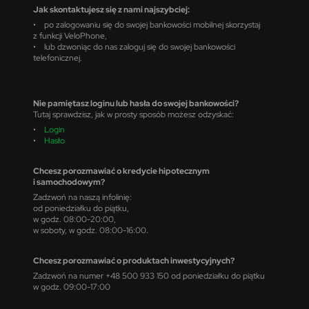
Jak skontaktujesz się z nami najszybciej:
• po zalogowaniu się do swojej bankowości mobilnej skorzystaj
z funkcji VeloPhone,
• lub dzwoniąc do nas zaloguj się do swojej bankowości
telefonicznej.
Nie pamiętasz loginu lub hasła do swojej bankowości?
Tutaj sprawdzisz, jak w prosty sposób możesz odzyskać:
•
Login
•
Hasło
Chcesz porozmawiać o kredycie hipotecznym
i samochodowym?
Zadzwoń na naszą infolinię:
od poniedziałku do piątku,
w godz. 08:00-20:00,
w soboty, w godz. 08:00-16:00.
Chcesz porozmawiać o produktach inwestycyjnych?
Zadzwoń na numer +48 500 933 150 od poniedziałku do piątku
w godz. 09:00-17:00