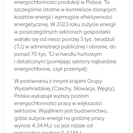
energochłonności produkcji w Pol­sce. To
szczególnie istotne w kontekście rosnących
kosztów energii i wymogów efektywności
energetycznej. W 2023 roku zużycie energii
w poszczególnych sektorach gospodarki
wahało się od nieco poniżej 3 tys. tera­dżuli
(TJ) w administracji publicznej i obronie, do
ponad 70 tys. TJ w handlu hurtowym
i detalicznym (pomijając sektory najbardziej
energochłonne, czyli przemysł).
W porównaniu z innymi krajami Grupy
Wyszehradz­kiej (Czechy, Słowacja, Węgry),
Polska wykazuje wyż­szy poziom
energochłonności pracy w większości
sektorów. Wyjątkiem jest budownictwo,
gdzie zużycie energii na godzi­nę pracy
wynosi 4,34 MJ, co jest niższe od
regionalnej średniej 6,42 MJ.