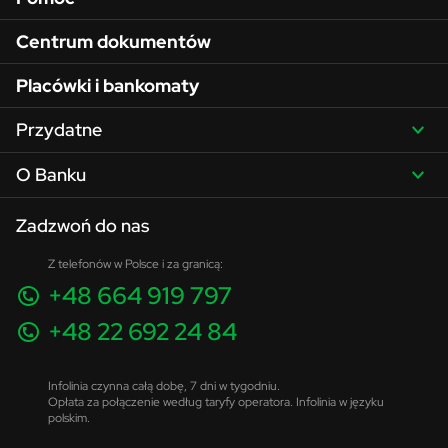
Centrum dokumentów
Placówki i bankomaty
Przydatne
O Banku
Zadzwoń do nas
Z telefonów w Polsce i za granicą:
+48 664 919 797
+48 22 692 24 84
Infolinia czynna całą dobę, 7 dni w tygodniu.
Opłata za połączenie według taryfy operatora. Infolinia w języku
polskim.