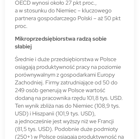
OECD wynosi około 27 pkt proc.,
a w stosunku do Nie­miec – kluczowego
partnera gospodarczego Polski – aż 50 pkt
proc.
Mikroprzedsiębiorstwa radzą sobie
słabiej
Średnie i duże przedsiębiorstwa w Polsce
osiągają produktywność pracy na poziomie
porównywalnym z gospodarkami Europy
Zachod­niej. Firmy zatrudniające od 50 do
249 osób gene­rują w Polsce wartość
dodaną na pracownika rzędu 101,8 tys. USD.
Ten wynik zbliża nas do Niemiec (108,9 tys.
USD) i Hiszpanii (101,9 tys. USD),
a jednocześnie jest wyższy niż we Francji
(81,5 tys. USD). Podobnie duże pod­mioty
(250+) w Polsce osiągają produktywność na