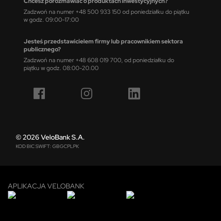
Chcesz porozmawiać o produktach inwestycyjnych?
Zadzwoń na numer +48 500 933 150 od poniedziałku do piątku
w godz. 09:00-17:00
Jesteś przedstawicielem firmy lub pracownikiem sektora
publicznego?
Zadzwoń na numer +48 608 019 700, od poniedziałku do
piątku w godz. 08:00-20.00
© 2026 VeloBank S.A.
KOD BIC SWIFT: GBGCPLPK
APLIKACJA VELOBANK