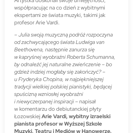
Artystka doskonali swoje umiejętności,
współpracując na co dzień z wybitnymi
ekspertami ze świata muzyki, takimi jak
profesor Arie Vardi.
– Julia swoją muzyczną podróż rozpoczyna
od zachwycającego świata Ludwiga van
Beethovena, następnie zanurza się
w kapryśnej wyobraźni Roberta Schumanna,
by odnaleźć jej naturalne zwieńczenie – bo
gdzież indziej mogłaby się zakończyć? –
u Fryderyka Chopina, w najpiękniejszej
tradycji wielkiej polskiej pianistyki, będącej
spuścizną wzniosłej wyobraźni
i niewyczerpanej inspiracji
– napisał
w komentarzu do debiutanckiej płyty
Łozowskiej
Arie Vardi, wybitny izraelski
pianista profesor w Wyższej Szkole
Muzyki, Teatru i Mediów w Hanowerze.