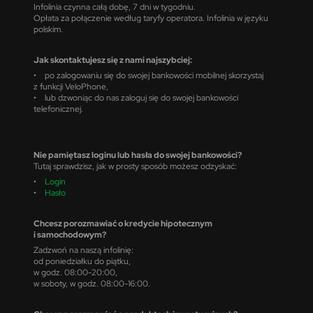
Infolinia czynna całą dobę, 7 dni w tygodniu.
Opłata za połączenie według taryfy operatora. Infolinia w języku
polskim.
Jak skontaktujesz się z nami najszybciej:
• po zalogowaniu się do swojej bankowości mobilnej skorzystaj
z funkcji VeloPhone,
• lub dzwoniąc do nas zaloguj się do swojej bankowości
telefonicznej.
Nie pamiętasz loginu lub hasła do swojej bankowości?
Tutaj sprawdzisz, jak w prosty sposób możesz odzyskać:
•
Login
•
Hasło
Chcesz porozmawiać o kredycie hipotecznym
i samochodowym?
Zadzwoń na naszą infolinię:
od poniedziałku do piątku,
w godz. 08:00-20:00,
w soboty, w godz. 08:00-16:00.