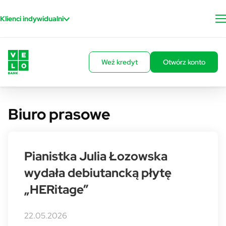
Przejdź do treści
Klienci indywidualni
Weź kredyt
Otwórz konto
Biuro prasowe
Pianistka Julia Łozowska
wydała debiutancką płytę
„HERitage”
22.05.2026