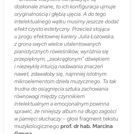
doskonale znane, to ich konfiguracja ujmuje
oryginalnością i głębią ujęcia. A do tego
intelektualnego wątku musimy jeszcze dodać
efekt czysto estetyczny. Przecież stojąca
u progu efektownej kariery Julia Łozowska,
z grona swych wielce utalentowanych
pianistycznych rówieśników, wyróżnia się
przepięknym, „zaokrąglonym” dźwiękiem
i niezwykłą intuicją nadawania znaczeń
nawet, zdawałoby się, najmniej istotnym
mikroelementom dzieła muzycznego. Ta tak
trudna do osiągnięcia sztuka zachowania
równowagi między czynnikiem
intelektualnym a emocjonalnym powinna
sprawić, że niniejszy album na długo zagości
w pamięci słuchaczy
– głosi fragment tekstu
muzykologicznego
prof. dr hab. Marcina
Gmysa.