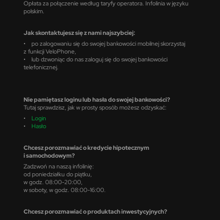
Opłata za połączenie według taryfy operatora. Infolinia w języku
polskim.
Jak skontaktujesz się z nami najszybciej:
• po zalogowaniu się do swojej bankowości mobilnej skorzystaj
z funkcji VeloPhone,
• lub dzwoniąc do nas zaloguj się do swojej bankowości
telefonicznej.
Nie pamiętasz loginu lub hasła do swojej bankowości?
Tutaj sprawdzisz, jak w prosty sposób możesz odzyskać:
•
Login
•
Hasło
Chcesz porozmawiać o kredycie hipotecznym
i samochodowym?
Zadzwoń na naszą infolinię:
od poniedziałku do piątku,
w godz. 08:00-20:00,
w soboty, w godz. 08:00-16:00.
Chcesz porozmawiać o produktach inwestycyjnych?