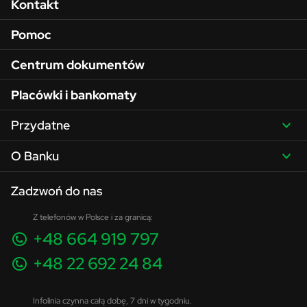
Menu w stopce
Kontakt
Pomoc
Centrum dokumentów
Placówki i bankomaty
Przydatne
O Banku
Zadzwoń do nas
Z telefonów w Polsce i za granicą:
+48 664 919 797
+48 22 692 24 84
Infolinia czynna całą dobę, 7 dni w tygodniu.