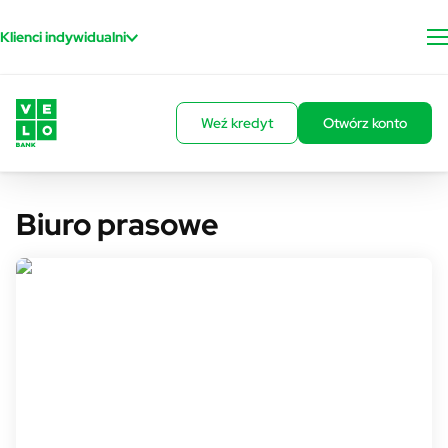
Przejdź do treści
Klienci indywidualni
Weź kredyt
Otwórz konto
Biuro prasowe
Rzecznik prasowy