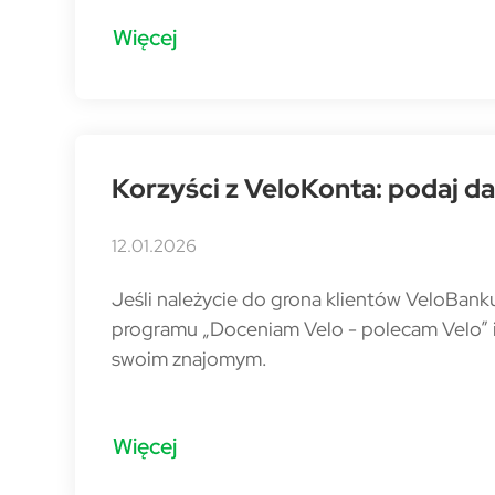
Więcej
Korzyści z VeloKonta: podaj dal
12.01.2026
Jeśli należycie do grona klientów VeloBank
programu „Doceniam Velo - polecam Velo” 
swoim znajomym.
Więcej