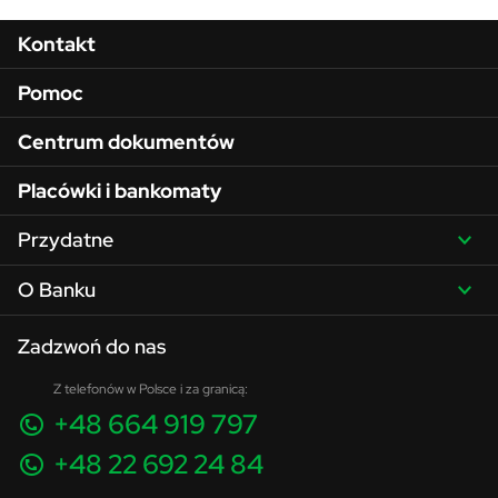
Menu w stopce
Kontakt
Pomoc
Centrum dokumentów
Placówki i bankomaty
Przydatne
O Banku
Zadzwoń do nas
Z telefonów w Polsce i za granicą:
+48 664 919 797
+48 22 692 24 84