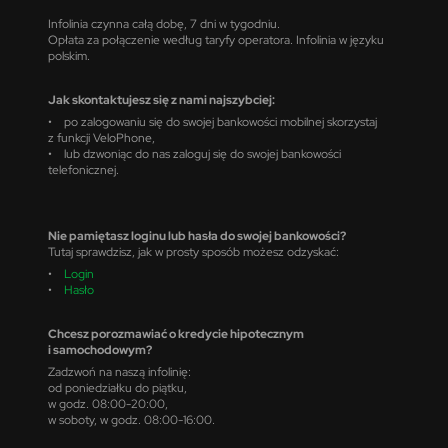
Infolinia czynna całą dobę, 7 dni w tygodniu.
Opłata za połączenie według taryfy operatora. Infolinia w języku
polskim.
Jak skontaktujesz się z nami najszybciej:
• po zalogowaniu się do swojej bankowości mobilnej skorzystaj
z funkcji VeloPhone,
• lub dzwoniąc do nas zaloguj się do swojej bankowości
telefonicznej.
Nie pamiętasz loginu lub hasła do swojej bankowości?
Tutaj sprawdzisz, jak w prosty sposób możesz odzyskać:
•
Login
•
Hasło
Chcesz porozmawiać o kredycie hipotecznym
i samochodowym?
Zadzwoń na naszą infolinię:
od poniedziałku do piątku,
w godz. 08:00-20:00,
w soboty, w godz. 08:00-16:00.