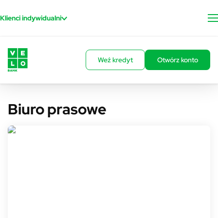
Przejdź do treści
Klienci indywidualni
Weź kredyt
Otwórz konto
Biuro prasowe
Rzecznik prasowy