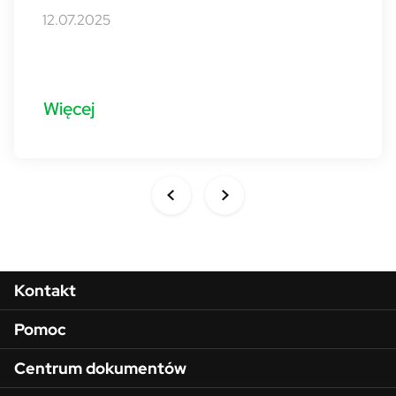
12.07.2025
Więcej
Menu w stopce
Kontakt
Pomoc
Centrum dokumentów