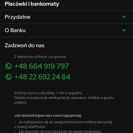
Placówki i bankomaty
Przydatne
O Banku
Zadzwoń do nas
Z telefonów w Polsce i za granicą:
+48 664 919 797
+48 22 692 24 84
Infolinia czynna całą dobę, 7 dni w tygodniu.
Opłata za połączenie według taryfy operatora. Infolinia w języku
polskim.
Jak skontaktujesz się z nami najszybciej:
• po zalogowaniu się do swojej bankowości mobilnej skorzystaj
z funkcji VeloPhone,
• lub dzwoniąc do nas zaloguj się do swojej bankowości