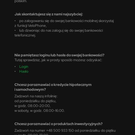
polskim.
Jak skontaktujesz się z nami najszybciej:
• po zalogowaniu się do swojej bankowości mobilnej skorzystaj
z funkcji VeloPhone,
• lub dzwoniąc do nas zaloguj się do swojej bankowości
telefonicznej.
Nie pamiętasz loginu lub hasła do swojej bankowości?
Tutaj sprawdzisz, jak w prosty sposób możesz odzyskać:
•
Login
•
Hasło
Chcesz porozmawiać o kredycie hipotecznym
i samochodowym?
Zadzwoń na naszą infolinię:
od poniedziałku do piątku,
w godz. 08:00-20:00,
w soboty, w godz. 08:00-16:00.
Chcesz porozmawiać o produktach inwestycyjnych?
Zadzwoń na numer +48 500 933 150 od poniedziałku do piątku