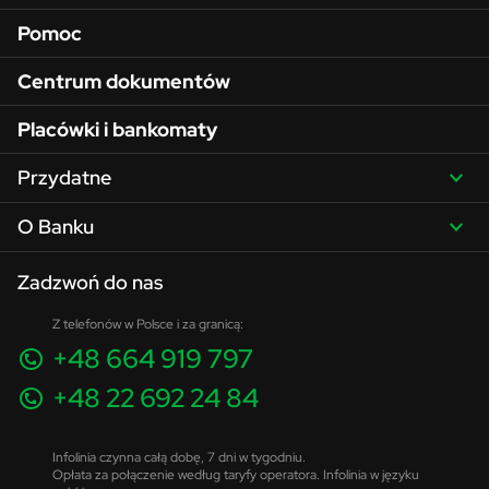
Pomoc
Centrum dokumentów
Placówki i bankomaty
Przydatne
O Banku
Zadzwoń do nas
Z telefonów w Polsce i za granicą:
+48 664 919 797
+48 22 692 24 84
Infolinia czynna całą dobę, 7 dni w tygodniu.
Opłata za połączenie według taryfy operatora. Infolinia w języku