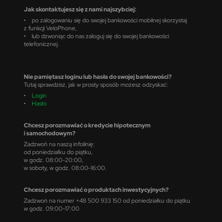
Jak skontaktujesz się z nami najszybciej:
• po zalogowaniu się do swojej bankowości mobilnej skorzystaj
z funkcji VeloPhone,
• lub dzwoniąc do nas zaloguj się do swojej bankowości
telefonicznej.
Nie pamiętasz loginu lub hasła do swojej bankowości?
Tutaj sprawdzisz, jak w prosty sposób możesz odzyskać:
•
Login
•
Hasło
Chcesz porozmawiać o kredycie hipotecznym
i samochodowym?
Zadzwoń na naszą infolinię:
od poniedziałku do piątku,
w godz. 08:00-20:00,
w soboty, w godz. 08:00-16:00.
Chcesz porozmawiać o produktach inwestycyjnych?
Zadzwoń na numer +48 500 933 150 od poniedziałku do piątku
w godz. 09:00-17:00