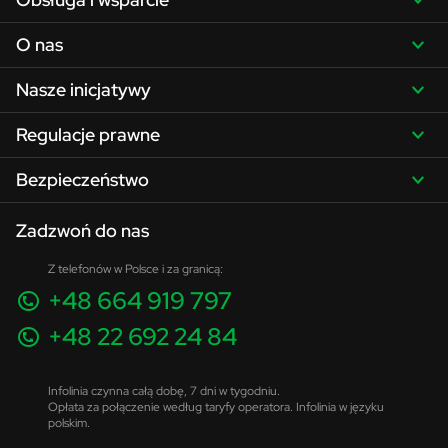
O nas
Nasze inicjatywy
Regulacje prawne
Bezpieczeństwo
Zadzwoń do nas
Z telefonów w Polsce i za granicą:
+48 664 919 797
+48 22 692 24 84
Infolinia czynna całą dobę, 7 dni w tygodniu.
Opłata za połączenie według taryfy operatora. Infolinia w języku
polskim.