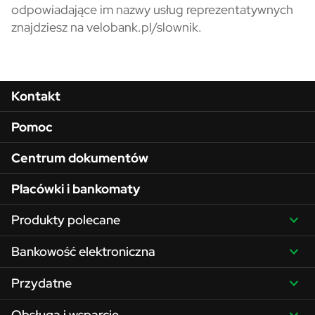
odpowiadające im nazwy usług reprezentatywnych
znajdziesz na velobank.pl/slownik.
Menu w stopce
Kontakt
Pomoc
Centrum dokumentów
Placówki i bankomaty
Produkty polecane
Bankowość elektroniczna
Przydatne
Obsługa i wsparcie