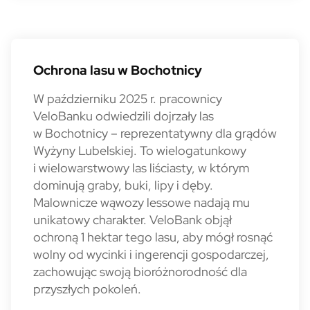
VeloLas 2025 - mapka
Ochrona lasu w Bochotnicy
W październiku 2025 r. pracownicy
VeloBanku odwiedzili dojrzały las
w Bochotnicy – reprezentatywny dla grądów
Wyżyny Lubelskiej. To wielogatunkowy
i wielowarstwowy las liściasty, w którym
dominują graby, buki, lipy i dęby.
Malownicze wąwozy lessowe nadają mu
unikatowy charakter. VeloBank objął
ochroną 1 hektar tego lasu, aby mógł rosnąć
wolny od wycinki i ingerencji gospodarczej,
zachowując swoją bioróżnorodność dla
przyszłych pokoleń.