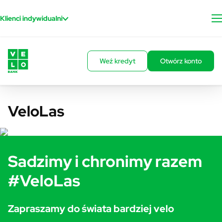
Przejdź do treści
Klienci indywidualni
Weź kredyt
Otwórz konto
VeloLas
Sadzimy i chronimy razem
#VeloLas
Zapraszamy do świata bardziej velo