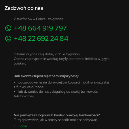
Zadzwoń do nas
Z telefonów w Polsce i za granicą:
+48 664 919 797
+48 22 692 24 84
Infolinia czynna całą dobę, 7 dni w tygodniu.
Opłata za połączenie według taryfy operatora. Infolinia w języku
polskim.
Jak skontaktujesz się z nami najszybciej:
• po zalogowaniu się do swojej bankowości mobilnej skorzystaj
z funkcji VeloPhone,
• lub dzwoniąc do nas zaloguj się do swojej bankowości
telefonicznej.
Nie pamiętasz loginu lub hasła do swojej bankowości?
Tutaj sprawdzisz, jak w prosty sposób możesz odzyskać:
•
Login