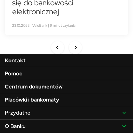
się do bankowości
elektronicznej
23.10.2023 | VeloBank | 9 minut czytania
Menu w stopce
Kontakt
Pomoc
Centrum dokumentów
Placówki i bankomaty
Przydatne
O Banku