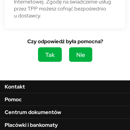
Internetowej. Zgodę na świadczenie usług
przez TPP możesz cofnąć bezpośrednio
u dostawcy.
Czy odpowiedź była pomocna?
Tak
Nie
Menu w stopce
Kontakt
Pomoc
Centrum dokumentów
Placówki i bankomaty