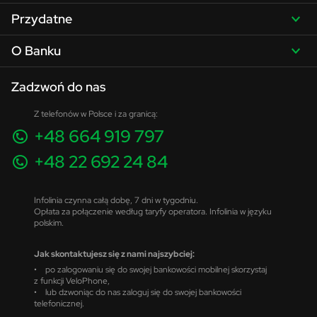
Przydatne
O Banku
Zadzwoń do nas
Z telefonów w Polsce i za granicą:
+48 664 919 797
+48 22 692 24 84
Infolinia czynna całą dobę, 7 dni w tygodniu.
Opłata za połączenie według taryfy operatora. Infolinia w języku
polskim.
Jak skontaktujesz się z nami najszybciej:
• po zalogowaniu się do swojej bankowości mobilnej skorzystaj
z funkcji VeloPhone,
• lub dzwoniąc do nas zaloguj się do swojej bankowości
telefonicznej.