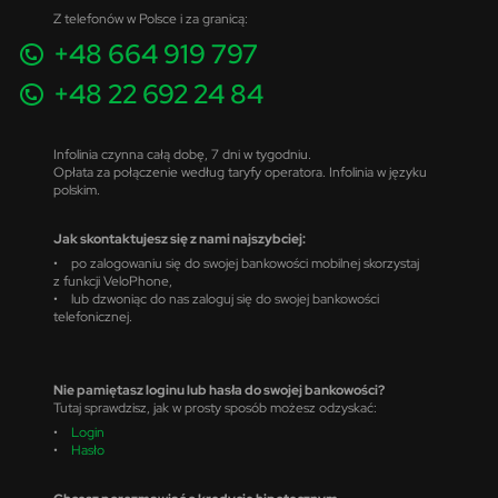
Z telefonów w Polsce i za granicą:
+48 664 919 797
+48 22 692 24 84
Infolinia czynna całą dobę, 7 dni w tygodniu.
Opłata za połączenie według taryfy operatora. Infolinia w języku
polskim.
Jak skontaktujesz się z nami najszybciej:
• po zalogowaniu się do swojej bankowości mobilnej skorzystaj
z funkcji VeloPhone,
• lub dzwoniąc do nas zaloguj się do swojej bankowości
telefonicznej.
Nie pamiętasz loginu lub hasła do swojej bankowości?
Tutaj sprawdzisz, jak w prosty sposób możesz odzyskać:
•
Login
•
Hasło