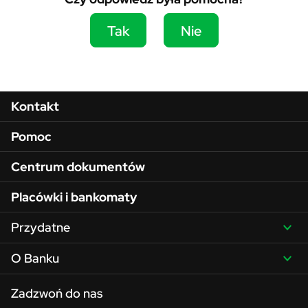
Tak
Nie
Menu w stopce
Kontakt
Pomoc
Centrum dokumentów
Placówki i bankomaty
Przydatne
O Banku
Zadzwoń do nas