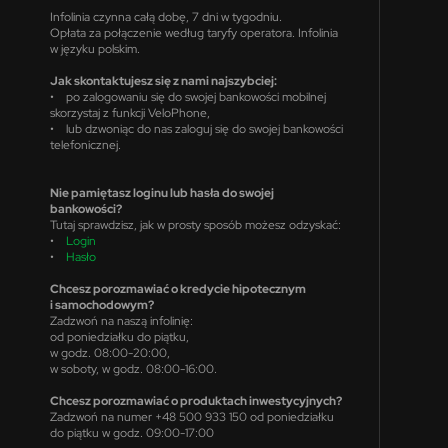
Infolinia czynna całą dobę, 7 dni w tygodniu.
Opłata za połączenie według taryfy operatora. Infolinia
w języku polskim.
Jak skontaktujesz się z nami najszybciej:
• po zalogowaniu się do swojej bankowości mobilnej
skorzystaj z funkcji VeloPhone,
• lub dzwoniąc do nas zaloguj się do swojej bankowości
telefonicznej.
Nie pamiętasz loginu lub hasła do swojej
bankowości?
Tutaj sprawdzisz, jak w prosty sposób możesz odzyskać:
•
Login
•
Hasło
Chcesz porozmawiać o kredycie hipotecznym
i samochodowym?
Zadzwoń na naszą infolinię:
od poniedziałku do piątku,
w godz. 08:00-20:00,
w soboty, w godz. 08:00-16:00.
Chcesz porozmawiać o produktach inwestycyjnych?
Zadzwoń na numer +48 500 933 150 od poniedziałku
do piątku w godz. 09:00-17:00