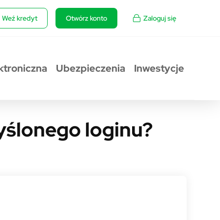
Weź kredyt
Otwórz konto
Zaloguj się
ktroniczna
Ubezpieczenia
Inwestycje
yślonego loginu?