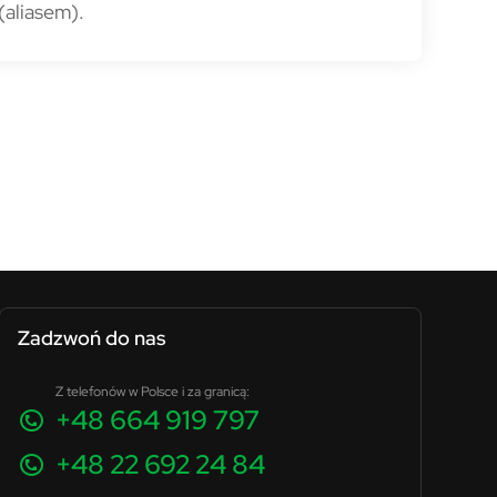
(aliasem).
Zadzwoń do nas
Z telefonów w Polsce i za granicą:
+48 664 919 797
+48 22 692 24 84