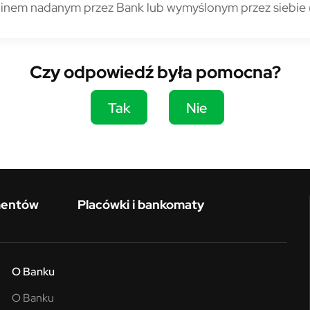
ginem nadanym przez Bank lub wymyślonym przez siebie 
Czy odpowiedź była pomocna?
Tak
Nie
mentów
Placówki i bankomaty
O Banku
O Banku