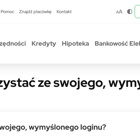
A
Pomoc
Znajdź placówkę
Kontakt
A
zędności
Kredyty
Hipoteka
Bankowość Ele
zystać ze swojego, wym
swojego, wymyślonego loginu?