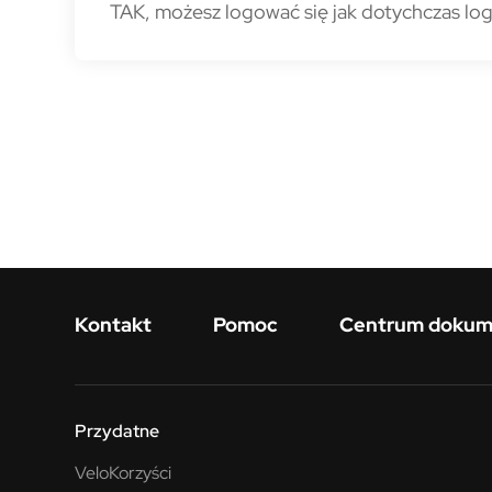
TAK, możesz logować się jak dotychczas lo
Menu w stopce
Kontakt
Pomoc
Centrum doku
Przydatne
VeloKorzyści