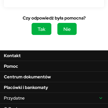
Czy odpowiedź była pomocna?
Tak
Nie
Menu w stopce
Kontakt
Pomoc
Centrum dokumentów
Placówki i bankomaty
Przydatne