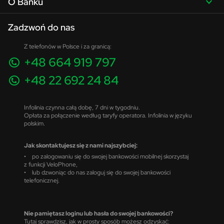
O Banku
Zadzwoń do nas
Z telefonów w Polsce i za granicą:
+48 664 919 797
+48 22 692 24 84
Infolinia czynna całą dobę, 7 dni w tygodniu.
Opłata za połączenie według taryfy operatora. Infolinia w języku
polskim.
Jak skontaktujesz się z nami najszybciej:
• po zalogowaniu się do swojej bankowości mobilnej skorzystaj
z funkcji VeloPhone,
• lub dzwoniąc do nas zaloguj się do swojej bankowości
telefonicznej.
Nie pamiętasz loginu lub hasła do swojej bankowości?
Tutaj sprawdzisz, jak w prosty sposób możesz odzyskać: