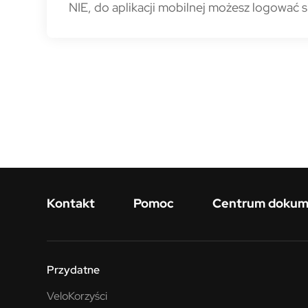
NIE, do aplikacji mobilnej możesz logować s
Menu w stopce
Kontakt
Pomoc
Centrum doku
Przydatne
VeloKorzyści