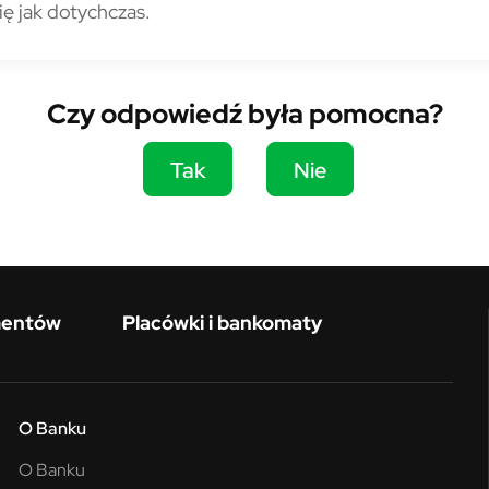
ię jak dotychczas.
Czy odpowiedź była pomocna?
Tak
Nie
mentów
Placówki i bankomaty
O Banku
O Banku