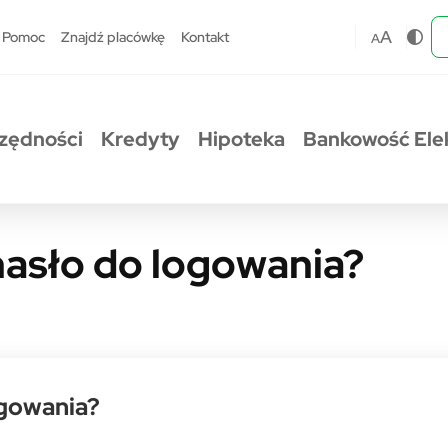
A
Pomoc
Znajdź placówkę
Kontakt
A
zędności
Kredyty
Hipoteka
Bankowość Ele
hasło do logowania?
ogowania?