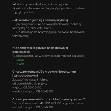
Infolinia czynna całą dobę, 7 dni w tygodniu.
Opłata za połączenie według taryfy operatora. Infolinia
w języku polskim.
Jak skontaktujesz się z nami najszybciej:
• po zalogowaniu się do swojej bankowości mobilnej
skorzystaj z funkcji VeloPhone,
• lub dzwoniąc do nas zaloguj się do swojej bankowości
telefonicznej.
Nie pamiętasz loginu lub hasła do swojej
bankowości?
Tutaj sprawdzisz, jak w prosty sposób możesz odzyskać:
•
Login
•
Hasło
Chcesz porozmawiać o kredycie hipotecznym
i samochodowym?
Zadzwoń na naszą infolinię:
od poniedziałku do piątku,
w godz. 08:00-20:00,
w soboty, w godz. 08:00-16:00.
Chcesz porozmawiać o produktach inwestycyjnych?
Zadzwoń na numer +48 500 933 150 od poniedziałku
do piątku w godz. 09:00-17:00