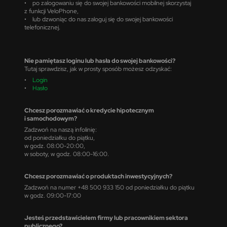
• po zalogowaniu się do swojej bankowości mobilnej skorzystaj
z funkcji VeloPhone,
• lub dzwoniąc do nas zaloguj się do swojej bankowości
telefonicznej.
Nie pamiętasz loginu lub hasła do swojej bankowości?
Tutaj sprawdzisz, jak w prosty sposób możesz odzyskać:
•
Login
•
Hasło
Chcesz porozmawiać o kredycie hipotecznym
i samochodowym?
Zadzwoń na naszą infolinię:
od poniedziałku do piątku,
w godz. 08:00-20:00,
w soboty, w godz. 08:00-16:00.
Chcesz porozmawiać o produktach inwestycyjnych?
Zadzwoń na numer +48 500 933 150 od poniedziałku do piątku
w godz. 09:00-17:00
Jesteś przedstawicielem firmy lub pracownikiem sektora
publicznego?