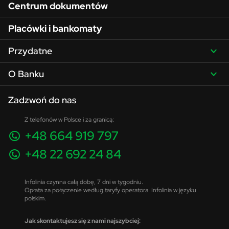
Centrum dokumentów
Placówki i bankomaty
Przydatne
O Banku
Zadzwoń do nas
Z telefonów w Polsce i za granicą:
+48 664 919 797
+48 22 692 24 84
Infolinia czynna całą dobę, 7 dni w tygodniu.
Opłata za połączenie według taryfy operatora. Infolinia w języku
polskim.
Jak skontaktujesz się z nami najszybciej: