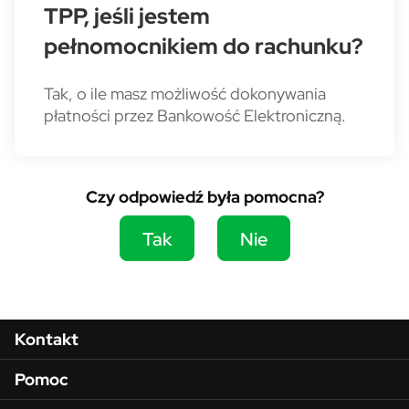
TPP, jeśli jestem
pełnomocnikiem do rachunku?
Tak, o ile masz możliwość dokonywania
płatności przez Bankowość Elektroniczną.
Czy odpowiedź była pomocna?
Tak
Nie
Menu w stopce
Kontakt
Pomoc