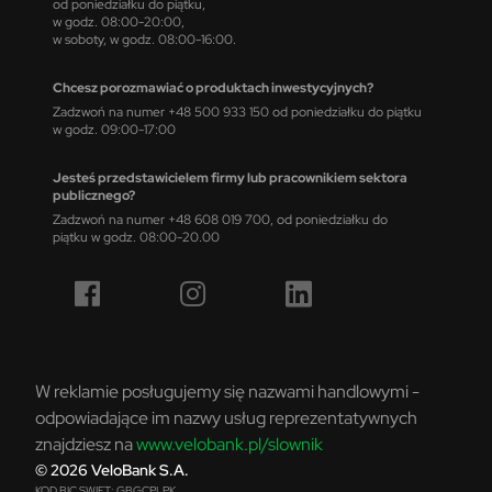
od poniedziałku do piątku,
w godz. 08:00-20:00,
w soboty, w godz. 08:00-16:00.
Chcesz porozmawiać o produktach inwestycyjnych?
Zadzwoń na numer +48 500 933 150 od poniedziałku do piątku
w godz. 09:00-17:00
Jesteś przedstawicielem firmy lub pracownikiem sektora
publicznego?
Zadzwoń na numer +48 608 019 700, od poniedziałku do
piątku w godz. 08:00-20.00
W reklamie posługujemy się nazwami handlowymi -
odpowiadające im nazwy usług reprezentatywnych
znajdziesz na
www.velobank.pl/slownik
© 2026 VeloBank S.A.
KOD BIC SWIFT: GBGCPLPK