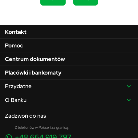
Menu w stopce
Kontakt
Pomoc
Centrum dokumentów
Placówki i bankomaty
Przydatne
O Banku
Zadzwoń do nas
Z telefonów w Polsce i za granicą:
+48 664 919 797