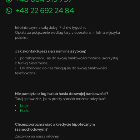
+48 22 692 24 84
Infolinia czynna całą dobę, 7 dni w tygodniu.
Opłata za połączenie według taryfy operatora. Infolinia w języku
polskim.
Jak skontaktujesz się z nami najszybciej:
• po zalogowaniu się do swojej bankowości mobilnej skorzystaj
z funkcji VeloPhone,
• lub dzwoniąc do nas zaloguj się do swojej bankowości
telefonicznej.
Nie pamiętasz loginu lub hasła do swojej bankowości?
Tutaj sprawdzisz, jak w prosty sposób możesz odzyskać:
•
Login
•
Hasło
Chcesz porozmawiać o kredycie hipotecznym
i samochodowym?
Zadzwoń na naszą infolinię: