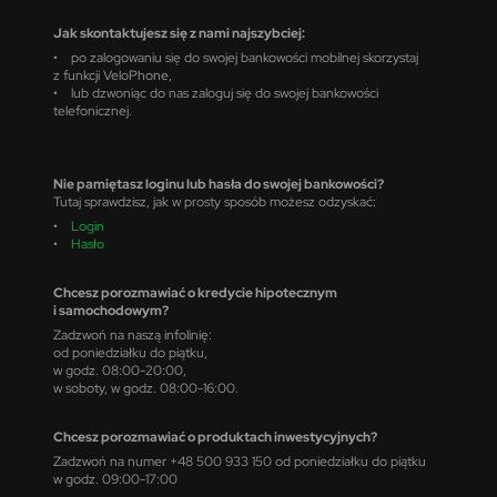
Jak skontaktujesz się z nami najszybciej:
• po zalogowaniu się do swojej bankowości mobilnej skorzystaj
z funkcji VeloPhone,
• lub dzwoniąc do nas zaloguj się do swojej bankowości
telefonicznej.
Nie pamiętasz loginu lub hasła do swojej bankowości?
Tutaj sprawdzisz, jak w prosty sposób możesz odzyskać:
•
Login
•
Hasło
Chcesz porozmawiać o kredycie hipotecznym
i samochodowym?
Zadzwoń na naszą infolinię:
od poniedziałku do piątku,
w godz. 08:00-20:00,
w soboty, w godz. 08:00-16:00.
Chcesz porozmawiać o produktach inwestycyjnych?
Zadzwoń na numer +48 500 933 150 od poniedziałku do piątku
w godz. 09:00-17:00