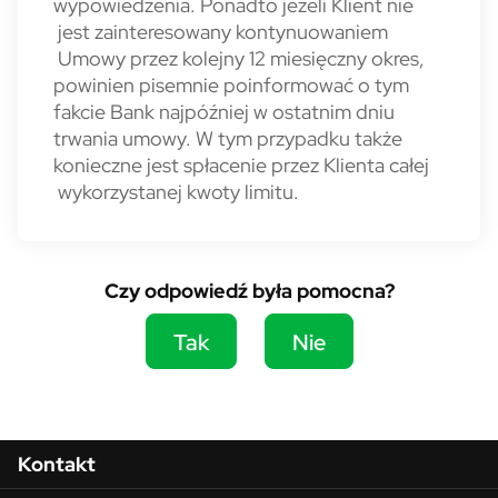
wypowiedzenia. Ponadto jeżeli Klient nie
jest zainteresowany kontynuowaniem
Umowy przez kolejny 12 miesięczny okres,
powinien pisemnie poinformować o tym
fakcie Bank najpóźniej w ostatnim dniu
trwania umowy. W tym przypadku także
konieczne jest spłacenie przez Klienta całej
wykorzystanej kwoty limitu.
Czy odpowiedź była pomocna?
Tak
Nie
Menu w stopce
Kontakt