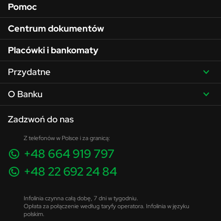
Pomoc
Centrum dokumentów
Placówki i bankomaty
Przydatne
O Banku
Zadzwoń do nas
Z telefonów w Polsce i za granicą:
+48 664 919 797
+48 22 692 24 84
Infolinia czynna całą dobę, 7 dni w tygodniu.
Opłata za połączenie według taryfy operatora. Infolinia w języku
polskim.