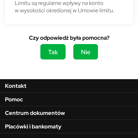
Limitu są regularne wpływy na konto
w wysokości określonej w Umowie limitu.
Czy odpowiedź była pomocna?
Tak
Nie
Menu w stopce
Kontakt
Pomoc
Centrum dokumentów
Placówki i bankomaty