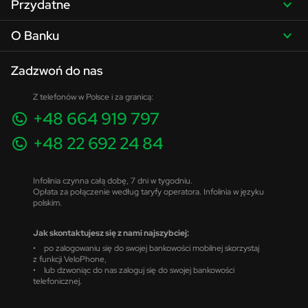
Przydatne
O Banku
Zadzwoń do nas
Z telefonów w Polsce i za granicą:
+48 664 919 797
+48 22 692 24 84
Infolinia czynna całą dobę, 7 dni w tygodniu.
Opłata za połączenie według taryfy operatora. Infolinia w języku
polskim.
Jak skontaktujesz się z nami najszybciej:
• po zalogowaniu się do swojej bankowości mobilnej skorzystaj
z funkcji VeloPhone,
• lub dzwoniąc do nas zaloguj się do swojej bankowości
telefonicznej.